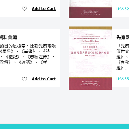
Add to Cart
US$52
資料彙編
先秦
的目的是檢索、比勘先秦兩漢
「先
(《周易》、《尚書》、《詩
傳世文
、《禮記》、《春秋左傳》、
經》
梁傳》、《論語》、《孝
《春
經》..
Add to Cart
US$55