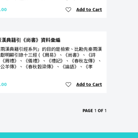
Add to Cart
.00
兩漢典籍引《尚書》資料彙編
秦兩漢典籍引經系列」的目的是檢索、比勘先秦兩漢
獻明顯引錄十三經 (《周易》、《尚書》、《詩
、《周禮》、《儀禮》、《禮記》、《春秋左傳》、
秋公羊傳》、《春秋穀梁傳》、《論語》、《孝
Add to Cart
.00
PAGE
1
OF
1