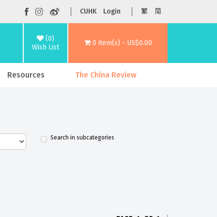
CUHK
Login
繁
简
(0)
0 item(s) - US$0.00
Wish List
Resources
The China Review
Search in subcategories