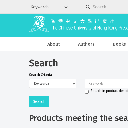
About
Authors
Books
Search
Search Criteria
Search in product descr
Products meeting the sear