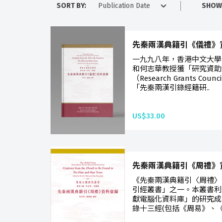
SORT BY:
SHOW
先秦兩漢典籍引《儀禮》
一九九八年，香港中文大學
和何志華教授獲「研究資助
（Research Grants Coun
「先秦兩漢引錄經籍研..
US$33.00
先秦兩漢典籍引《周禮》
《先秦兩漢典籍引〈周禮〉
引經叢書」之一。本叢書利
獻電腦化資料庫」的研究成
錄十三經(包括《周易》、《