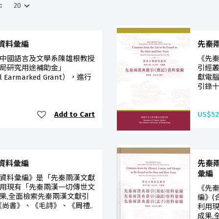
:
資料彙編
先秦
中國語言及文學系陳雄根教授
《先
局研究用途補助金」
引經
cil Earmarked Grant），進行
獻電腦
引錄十
Add to Cart
US$52
資料彙編
先秦
彙編
資料彙編》是「先秦兩漢文獻
用現有「先秦兩漢一切傳世文
《先
果,全面檢索先秦兩漢文獻引
編》(
尚書》、《毛詩》、《周禮..
利用
成果,