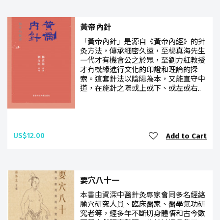
黃帝內針
「黃帝內針」是源自《黃帝內經》的針
灸方法，傳承細密久遠，至楊真海先生
一代才有機會公之於眾，至劉力紅教授
才有機緣進行文化的印證和理論的探
索。這套針法以陰陽為本，又能直守中
道，在施針之際或上或下、或左或右..
US$12.00
Add to Cart
要穴八十一
本書由資深中醫針灸專家會同多名經絡
腧穴研究人員、臨床醫家、醫學氣功研
究者等，經多年不斷切身體悟和古今數