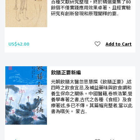
百種文獻研究整理，終於精選彙集了80
餘個不僅實踐應用效果卓著、且經實驗
研究有創新發現和原理闡釋的要..
US$42.00
Add to Cart
飲膳正要新編
元朝飲膳太醫忽思慧撰《飲膳正要》,述
四時之飲食宜忌,及補益藥味與飲食調和
養生保命之關係。中國醫籍,卷帙浩繁,營
養學專著之書,古代之各種《食經》及食
療著述,多已不傳。其篇幅完整者,當以此
書為嚆矢。 蒙古..