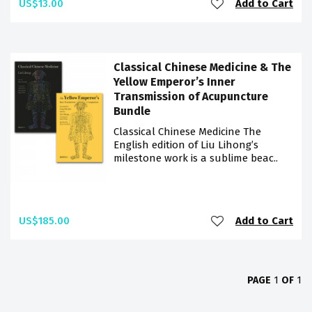
US$13.00
Add to Cart
Classical Chinese Medicine & The
Yellow Emperor’s Inner
Transmission of Acupuncture
Bundle
Classical Chinese Medicine The
English edition of Liu Lihong’s
milestone work is a sublime beac..
US$185.00
Add to Cart
PAGE
1
OF
1