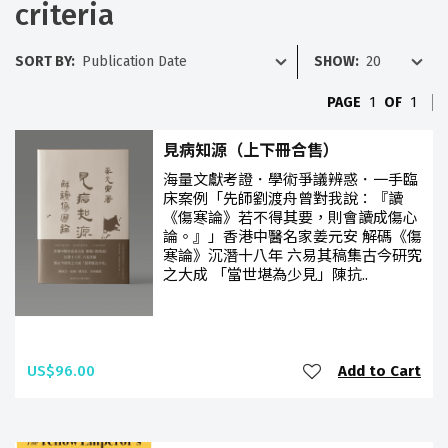
criteria
SORT BY:
SHOW:
PAGE
1
OF
1
見病知源（上下冊合售）
海量文獻考證．學術爭議辨惑．一手臨
床案例「先師劉渡舟曾對我說：『讀
《傷寒論》若不得其要，則會讀成傷心
論。』」香港中醫名家姜元安 解碼《傷
寒論》沉潛十八年 六易其稿集古今研究
之大成 「當世堪為少見」陳抗..
US$96.00
Add to Cart