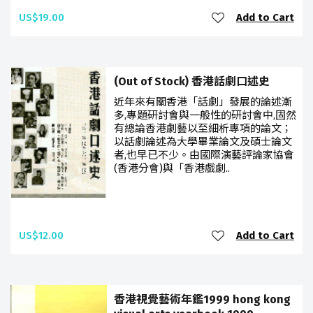
US$19.00
Add to Cart
(Out of Stock) 香港話劇口述史
近年來有關香港「話劇」發展的論述漸
多,專題研討會與一般性的研討會中,固然
有總論香港劇藝以至細析專項的論文；
以話劇論述為大學畢業論文及碩士論文
者,也早已不少。由國際演藝評論家協會
(香港分會)與「香港戲劇..
US$12.00
Add to Cart
香港視覺藝術年鑑1999 hong kong