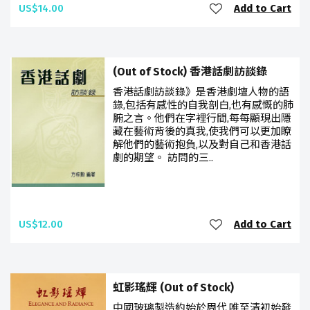
US$14.00
Add to Cart
(Out of Stock) 香港話劇訪談錄
香港話劇訪談錄》是香港劇壇人物的語
錄,包括有感性的自我剖白,也有感慨的肺
腑之言。他們在字裡行間,每每顯現出隱
藏在藝術背後的真我,使我們可以更加瞭
解他們的藝術抱負,以及對自己和香港話
劇的期望。 訪問的三..
US$12.00
Add to Cart
虹影瑤輝 (Out of Stock)
中國玻璃製造約始於周代,唯至清初始發