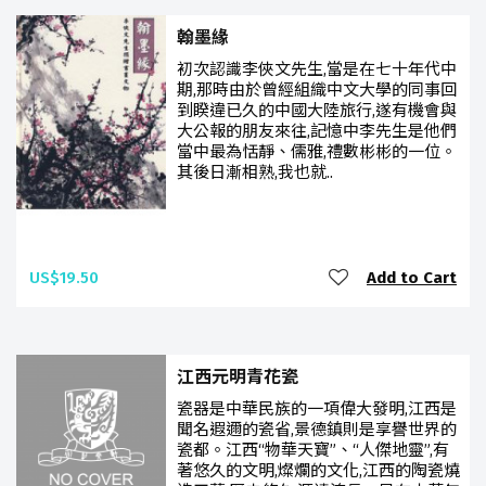
翰墨緣
初次認識李俠文先生,當是在七十年代中
期,那時由於曾經組織中文大學的同事回
到睽違已久的中國大陸旅行,遂有機會與
大公報的朋友來往,記憶中李先生是他們
當中最為恬靜、儒雅,禮數彬彬的一位。
其後日漸相熟,我也就..
US$19.50
Add to Cart
江西元明青花瓷
瓷器是中華民族的一項偉大發明,江西是
聞名遐邇的瓷省,景德鎮則是享譽世界的
瓷都。江西“物華天寶”、“人傑地靈”,有
著悠久的文明,燦爛的文化,江西的陶瓷燒