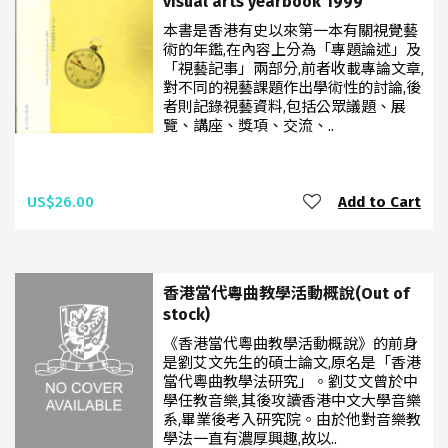
visual arts yearbook 1999
本書是香港有史以來第一本有關視覺藝
術的年鑑,在內容上分為「專題論述」及
「視藝記事」兩部分,前者收載專論文章,
對不同的視藝課題作出學術性的討論,後
者則記錄視藝資料,包括公眾議題、展
覽、講座、獎項、交流、..
US$26.00
Add to Cart
香港當代粵曲教學活動概說(Out of
stock)
《香港當代粵曲教學活動概說》的前身
是劉艾文先生的碩士論文,原名是「香港
當代粵曲教學法研究」。劉艾文曾於中
學任教音樂,其後攻讀香港中文大學音樂
系,畢業後考入研究院。由於他對音樂教
學法一直有濃厚興趣,故以..