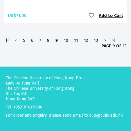
US$71.00
Add to Cart
|<
<
5
6
7
8
9
10
11
12
13
>
>|
PAGE
9
OF
13
The Chinese University of Hong Kong Press
Lady Ho Tung Hall
The Chinese University of Hong Kong
Sha Tin, N.T.
Hong Kong SAR
Tel: +852 3943 9800
For order and enquiry, please send email to
cup@cuhk.edu.hk