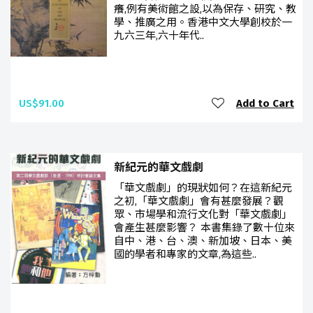
癢,例有美術館之設,以為保存、研究、教
學、推廣之用。香港中文大學創校於一
九六三年,六十年代..
US$91.00
Add to Cart
新紀元的華文戲劇
「華文戲劇」的現狀如何？在這新紀元
之初,「華文戲劇」會有甚麼發展？觀
眾、市場學和流行文化對「華文戲劇」
會產生甚麼影響？ 本書集錄了數十位來
自中、港、台、澳、新加坡、日本、美
國的學者和專家的文章,為這些..