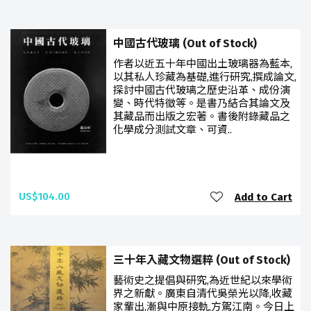
中國古代玻璃 (Out of Stock)
作者以近五十年中國出土玻璃器為藍本,
以其私人珍藏為基礎,進行研究,撰成論文,
探討中國古代玻璃之歷史沿革、成份演
變、時代特徵等。是書乃結合其論文及
其藏品而出版之宏著。書後附錄藏品之
化學成分測試文章、可資..
US$104.00
Add to Cart
三十年入藏文物選粹 (Out of Stock)
藝術史之提倡與研究,為近世紀以來學術
界之新獻。廣東自清代吳榮光以降,收藏
家輩出,漸與中原接軌,方駕江南。今日上