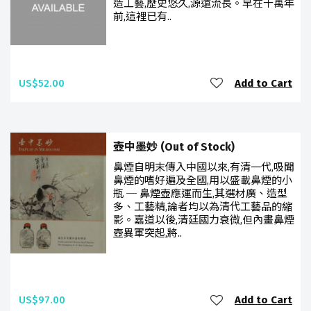
造工藝,歷史悠久,源遠流長。早在十萬年
前,這裡已有..
US$52.00
Add to Cart
壺中墨妙 (Out of Stock)
鼻煙自明末傳入中國以來,有清一代,吸聞
鼻煙的嗜好遍及全國,用以盛載鼻煙的小
瓶 ─ 鼻煙壺應運而生,其選材廣、造型
多、工藝精,論者均以為清代工藝品的縮
影。嘉道以後,清廷國力衰微,但內畫鼻煙
壺異軍突起,將..
US$97.00
Add to Cart