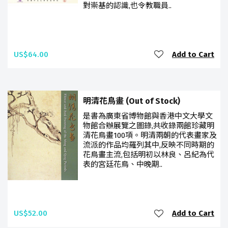
對崇基的認識,也令教職員..
US$64.00
Add to Cart
明清花鳥畫 (Out of Stock)
是書為廣東省博物館與香港中文大學文
物館合辦展覽之圖錄,共收錄兩館珍藏明
清花鳥畫100項。明清兩朝的代表畫家及
流派的作品均羅列其中,反映不同時期的
花鳥畫主流,包括明初以林良、呂紀為代
表的宮廷花鳥、中晚期..
US$52.00
Add to Cart