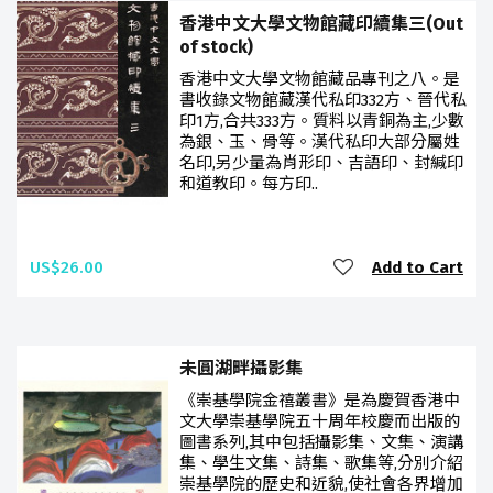
香港中文大學文物館藏印續集三(Out
of stock)
香港中文大學文物館藏品專刊之八。是
書收錄文物館藏漢代私印332方、晉代私
印1方,合共333方。質料以青銅為主,少數
為銀、玉、骨等。漢代私印大部分屬姓
名印,另少量為肖形印、吉語印、封緘印
和道教印。每方印..
US$26.00
Add to Cart
未圓湖畔攝影集
《崇基學院金禧叢書》是為慶賀香港中
文大學崇基學院五十周年校慶而出版的
圖書系列,其中包括攝影集、文集、演講
集、學生文集、詩集、歌集等,分別介紹
崇基學院的歷史和近貌,使社會各界增加