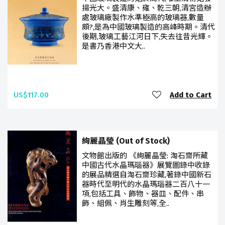
揚光大。盛清康、雍、乾三朝,清宮造辦
處玻璃廠製作水準極高的玻璃器,數量
頗?,是為中國玻璃製造的高峰時期。清代
後期,玻璃工藝江河日下,失去往昔光輝。
是書乃香港中文大..
US$117.00
Add to Cart
絢麗晶瑩 (Out of Stock)
文物館出版的 《絢麗晶瑩: 淘石齋所藏
中國古代水晶瑪瑙器》展覽圖錄中收錄
的展品精選自淘石齋珍藏,著錄中國新石
器時代至明代的水晶瑪瑙器二百八十一
項,包括工具、飾物、器皿、配件、串
飾、組佩、肖生雕刻等,全..