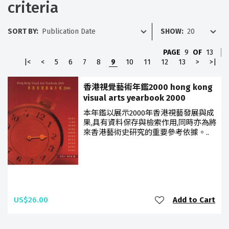
criteria
SORT BY:
SHOW:
PAGE
9
OF
13
|<
<
5
6
7
8
9
10
11
12
13
>
>|
香港視覺藝術年鑑2000 hong kong
visual arts yearbook 2000
本年鑑以展示2000年香港視藝發展與成
果,具有資料保存與檢索作用,同時亦為將
來香港藝術史研究的重要參考依據。..
US$26.00
Add to Cart