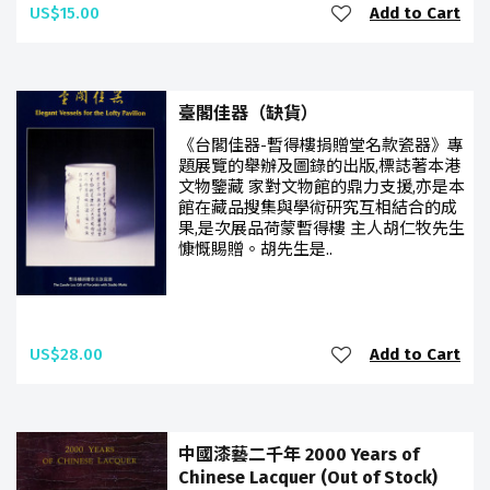
US$15.00
Add to Cart
臺閣佳器（缺貨）
《台閣佳器-暫得樓捐贈堂名款瓷器》專
題展覽的舉辦及圖錄的出版,標誌著本港
文物鑒藏 家對文物館的鼎力支援,亦是本
館在藏品搜集與學術研究互相結合的成
果,是次展品荷蒙暫得樓 主人胡仁牧先生
慷慨賜贈。胡先生是..
US$28.00
Add to Cart
中國漆藝二千年 2000 Years of
Chinese Lacquer (Out of Stock)