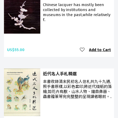
Chinese lacquer has mostly been
collected by institutions and
museums in the past,while relatively
f..
US$55.00
Add to Cart
近代名人手札精選
本書收錄清末民初名人信札共九十九通,
照手書原樣,以彩色套印,將近代牋紙的藻
繪,如花卉鳥獸、山水人物、鐘鼎彝器、
蟲書籀篆等完完整整的呈現讀者眼前。..