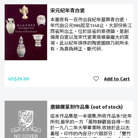
宋元紀年青白瓷
本書收有一百件出自紀年墓葬青白瓷，
年代由公元986起至1348止，大部份係江
西省所出土。位於該省的景德鎮，是創
燒青白瓷以及宋代瓷業規模最龐大的窯
場。此以紀年排序的陶瓷圖錄乃前所未
有，為真偽辨正、斷代研..
US$26.00
Add to Cart
唐錦騰篆刻作品集 (out of stock)
這本作品集是一本選集,所收作品多?近年
所刻,最早的一方「萬物靜觀皆自得一刻
於一九八二年大學畢業時,收錄於此以志
裏程。印作的內容分?六個部分：「雙竹