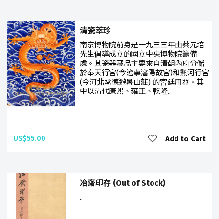
清瓷萃珍
南京博物院前身是一九三三年由蔡元培
先生倡導成立的國立中央博物院籌備
處。其瓷器藏品主要來自清朝內府分儲
於奉天行宮(今遼寧瀋陽故宮)和熱河行宮
(今河北承德避暑山莊) 的宮廷用器。其
中以清代康熙、雍正、乾隆..
US$55.00
Add to Cart
冶齋印存 (Out of Stock)
..