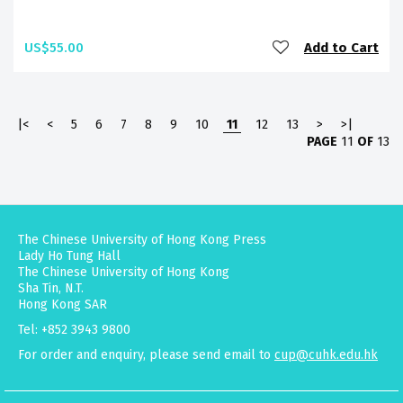
US$55.00
Add to Cart
|<
<
5
6
7
8
9
10
11
12
13
>
>|
PAGE
11
OF
13
The Chinese University of Hong Kong Press
Lady Ho Tung Hall
The Chinese University of Hong Kong
Sha Tin, N.T.
Hong Kong SAR
Tel: +852 3943 9800
For order and enquiry, please send email to
cup@cuhk.edu.hk