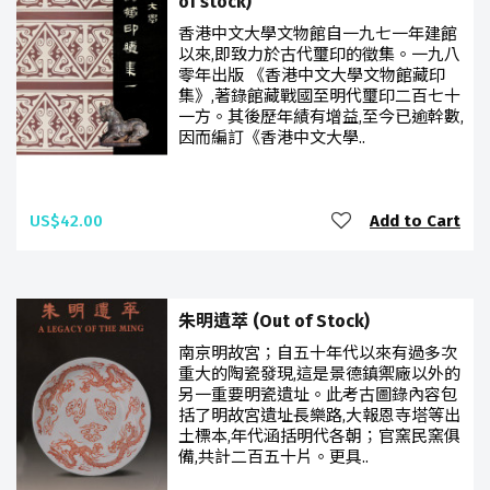
of stock)
香港中文大學文物館自一九七一年建館
以來,即致力於古代璽印的徵集。一九八
零年出版 《香港中文大學文物館藏印
集》,著錄館藏戰國至明代璽印二百七十
一方。其後歷年績有增益,至今已逾幹數,
因而編訂《香港中文大學..
US$42.00
Add to Cart
朱明遺萃 (Out of Stock)
南京明故宮；自五十年代以來有過多次
重大的陶瓷發現,這是景德鎮禦廠以外的
另一重要明瓷遺址。此考古圖錄內容包
括了明故宮遺址長樂路,大報恩寺塔等出
土標本,年代涵括明代各朝；官窯民窯俱
備,共計二百五十片。更具..