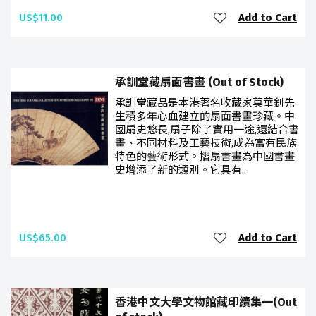
US$11.00
Add to Cart
承訓堂藏扇面書畫 (Out of Stock)
承訓堂藏品是本港著名收藏家莫華釗先
生積多年心血建立的扇面書畫珍藏。中
國扇史悠長,扇子除了實用一途,還結合書
畫、不同材料及工藝技術,成為富有民族
特色的藝術形式。摺扇書畫為中國書畫
史增添了新的類別。它具有..
US$65.00
Add to Cart
香港中文大學文物館藏印續集一(Out