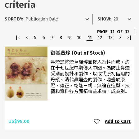
criteria
SORT BY:
SHOW:
PAGE
11
OF
13
|<
<
5
6
7
8
9
10
11
12
13
>
>|
御賞壺珍 (Out of Stock)
鼻煙是將煙草碾碎並摻入香料而成，約
在十七世紀中期傳入中國。為防止鼻煙
受潮而設計和製作，以取代原初借用的
丹瓶。清代鼻煙壺的製作，鼎盛於康
熙、雍正、乾隆三朝，無論在造型、技
藝和質料各方面都精益求精，成為別..
US$98.00
Add to Cart