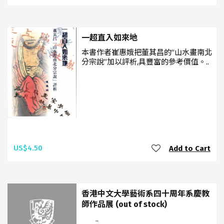
一超直入如來地
本書作者崔惠娥把董其昌的“山水畫南北
分宗說”加以評析,具豐富的參考價值。..
US$4.50
Add to Cart
香港中文大學藝術系四十周年系慶教
師作品展 (out of stock)
..