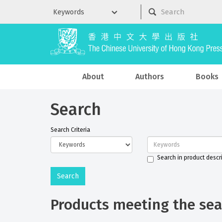
About
Authors
Books
Search
Search Criteria
Search in product descr
Products meeting the sear