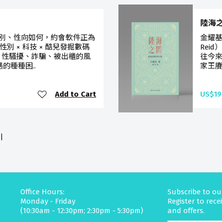
陸海
別、性向如何，約會軟件正為
金耀基
 × 科技 × 酷兒發掘數碼
Rei
 性騷擾、詐騙、被出櫃的風
往今來
的種種困..
家王賡
Add to Cart
US$19
|
Office Hours:
Subscribe to ou
Monday - Friday
Register to rec
(10:30am - 12:30pm; 2:30pm - 5:30pm)
and offers.