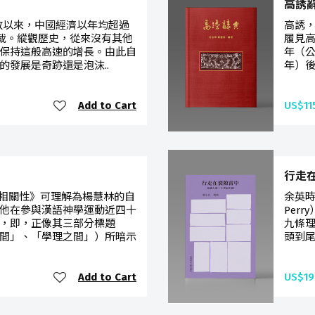
高誘
開放以來，中國經濟以年均超過
高誘
十載。縱觀歷史，從來沒有其他
履見
保持這般高速的增長。由此自
年（公
的發展是奇跡還是泡沫..
年）後
Add to Cart
US$11
行走
相關性》可理解為楊慧林的自
余英時 
他在參與漢語神學運動近四十
Per
，即，正像其三部分標題
九條理
間」、「學理之間」）所暗示
頭到尾
Add to Cart
US$19