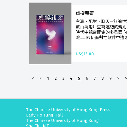
虛擬親密
右滑、配對、聊天—無論性
數百萬用戶重寫連結的規則性別
時代中親密關係的多重面向
險……即使面對在軟件中遭遇
US$13.00
|<
<
1
2
3
4
5
6
7
8
9
>
>
The Chinese University of Hong Kong Press
Lady Ho Tung Hall
The Chinese University of Hong Kong
Sha Tin, N.T.