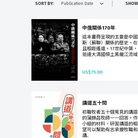
SORT BY:
SHOW
中俄關係170年
這本畫冊呈現的主要是中國
斯（蘇聯）關係的歷史。在
且相距遙遠。17世紀中葉
抵達大清國領土黑龍江流域
US$75.00
講道五十問
初職牧者五十個常見的講道
的蒲錦昌牧師一一回答。作
小組的材料，研習講道的相
望可以幫助有志承擔牧職和
講..