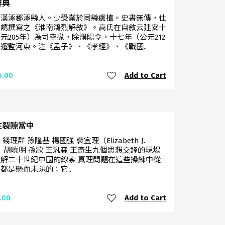
辭典
，漢涿郡涿縣人。少受業於同縣盧植。史書無傳，仕
高誘撰寫之《淮南鴻烈解敘》。高氏在自敘云建安十
元205年）為司空掾，除濮陽令，十七年（公元212
遷監河東。注《孟子》、《孝經》、《戰國..
Add to Cart
5.00
在裂隙當中
錢理群 孫隆基 楊國強 裴宜理（Elizabeth J.
ry）胡曉明 孫歌 王汎森 王奇生九個思想交鋒的現場
解二十世紀中國的線索 真理問題在這些操練中從
都是懸而未決的；它..
Add to Cart
.00