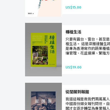
US$15.00
種植生活
只要有露台、窗台，甚至是
植生活。 這是梁雅達醫生
是專為香港寫作的蔬果種植
壤管理、花盆選擇、繁殖方
US$19.00
從閨閣到報館
我道這報是救我們兩萬萬人，
中國首份婦女報刊問世。自
閣才女逐步轉型為專業報人