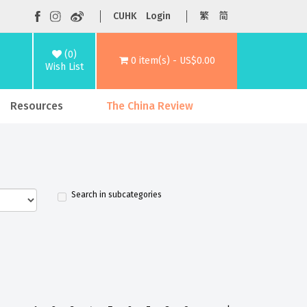
CUHK
Login
繁
简
(0)
0 item(s) - US$0.00
Wish List
Resources
The China Review
Search in subcategories