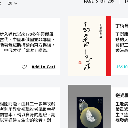
PAGE
5
OF
209
|
:
丁衍
步入近代以來170多年與俄羅
丁衍庸
古代，中國和俄國並非鄰國，
缺的
，隨著俄羅斯持續向東方擴張，
藝術工
，中俄才從「遠客」變為..
香港高
Add to Cart
US$10
逆光
相關問題，由具三十多年牧齡
生老
者利用教會初職牧者講道共學
嚴重
關書本，輔以自身的經驗，期
生？癌
以宣道建立生命的牧者，對
症發病