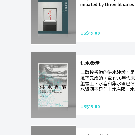
initiated by three libraries
US$19.00
供水香港
二戰後香港的供水建設，是
境下完成的。至1970年代
繼竣工，水塘和集水區已佔
水資源不足但土地有限，水
US$19.00