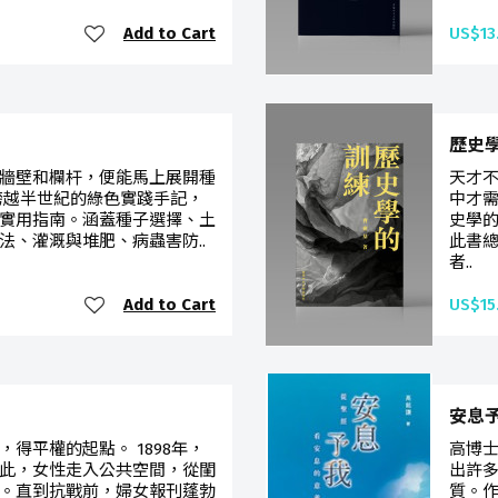
Add to Cart
US$13
歷史
牆壁和欄杆，便能馬上展開種
天才
跨越半世紀的綠色實踐手記，
中才
實用指南。涵蓋種子選擇、土
史學
法、灌溉與堆肥、病蟲害防..
此書
者..
Add to Cart
US$15
安息
得平權的起點。 1898年，
高博
此，女性走入公共空間，從閨
出許
。直到抗戰前，婦女報刊蓬勃
質。