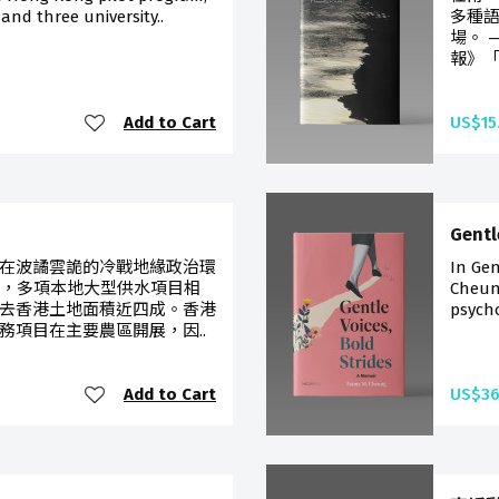
 and three university..
多種
場。 
報》「一
Add to Cart
US$15
Gentl
在波譎雲詭的冷戰地緣政治環
In Gen
末，多項本地大型供水項目相
Cheung
去香港土地面積近四成。香港
psycho
務項目在主要農區開展，因..
Add to Cart
US$36