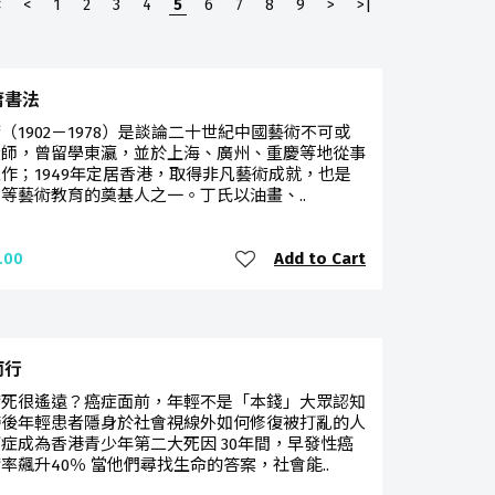
<
<
1
2
3
4
5
6
7
8
9
>
>|
庸書法
（1902－1978）是談論二十世紀中國藝術不可或
大師，曾留學東瀛，並於上海、廣州、重慶等地從事
作；1949年定居香港，取得非凡藝術成就，也是
等藝術教育的奠基人之一。丁氏以油畫、..
Add to Cart
.00
而行
病死很遙遠？癌症面前，年輕不是「本錢」大眾認知
滯後年輕患者隱身於社會視線外如何修復被打亂的人
症成為香港青少年第二大死因 30年間，早發性癌
率飆升40％ 當他們尋找生命的答案，社會能..