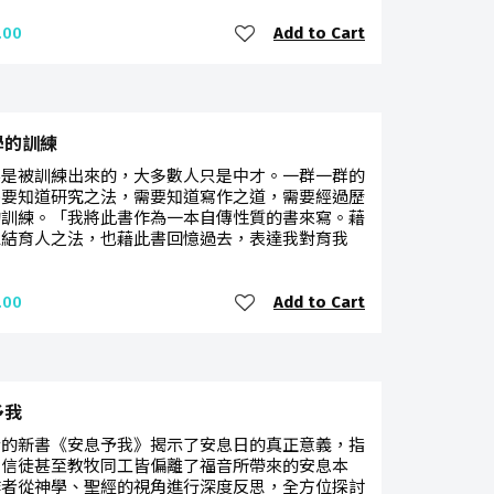
Add to Cart
.00
學的訓練
不是被訓練出來的，大多數人只是中才。一群一群的
需要知道研究之法，需要知道寫作之道，需要經過歷
的訓練。「我將此書作為一本自傳性質的書來寫。藉
總結育人之法，也藉此書回憶過去，表達我對育我
Add to Cart
.00
予我
士的新書《安息予我》揭示了安息日的真正意義，指
多信徒甚至教牧同工皆偏離了福音所帶來的安息本
作者從神學、聖經的視角進行深度反思，全方位探討