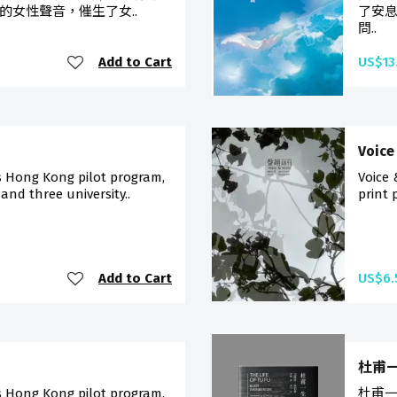
的女性聲音，催生了女..
了安
問..
Add to Cart
US$13
Voice
s Hong Kong pilot program,
Voice
 and three university..
print 
Add to Cart
US$6.
杜甫一生
s Hong Kong pilot program,
杜甫一