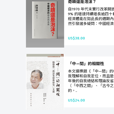
奇蹟還是泡沫？
自1970 年代末實行改革
9% 的增速持續增長逾四
經濟體能在如此長的週期內
然引發諸多疑問：中國經濟
US$38.00
「中—間」的相關性
本文選標題《「中—間」的
我理解和自我定位，而且是
年後的自我總結和理論反省
（「中西之間」、「古今之
的，..
US$24.00