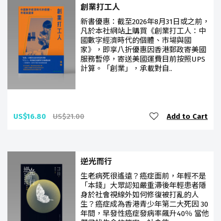
創業打工人
新書優惠：截至2026年8月31日或之前，
凡於本社網站上購買《創業打工人：中
國數字經濟時代的個體、市場與國
家》，即享八折優惠因香港郵政寄美國
服務暫停，寄送美國運費目前按照UPS
計算。「創業」，承載對自..
US$16.80
US$21.00
Add to Cart
逆光而行
生老病死很遙遠？癌症面前，年輕不是
「本錢」大眾認知嚴重滯後年輕患者隱
身於社會視線外如何修復被打亂的人
生？癌症成為香港青少年第二大死因 30
年間，早發性癌症發病率飆升40％ 當他