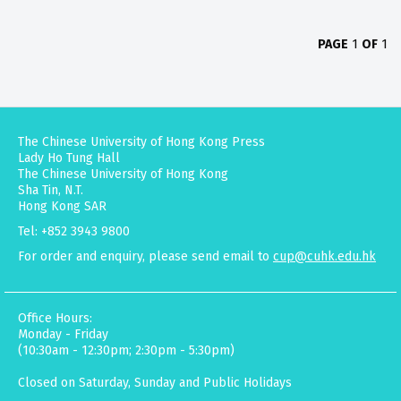
PAGE
1
OF
1
The Chinese University of Hong Kong Press
Lady Ho Tung Hall
The Chinese University of Hong Kong
Sha Tin, N.T.
Hong Kong SAR
Tel: +852 3943 9800
For order and enquiry, please send email to
cup@cuhk.edu.hk
Office Hours:
Monday - Friday
(10:30am - 12:30pm; 2:30pm - 5:30pm)
Closed on Saturday, Sunday and Public Holidays