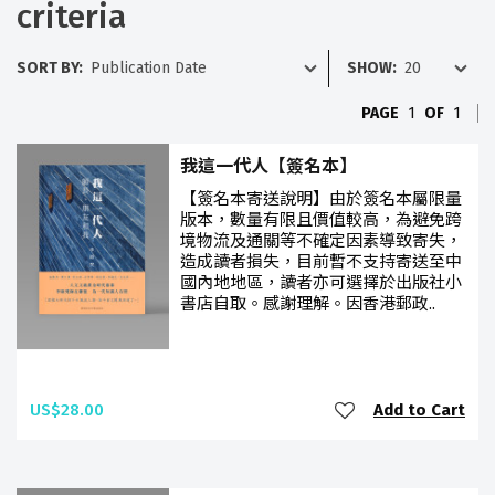
criteria
SORT BY:
SHOW:
PAGE
1
OF
1
我這一代人【簽名本】
【簽名本寄送說明】由於簽名本屬限量
版本，數量有限且價值較高，為避免跨
境物流及通關等不確定因素導致寄失，
造成讀者損失，目前暫不支持寄送至中
國內地地區，讀者亦可選擇於出版社小
書店自取。感謝理解。因香港郵政..
US$28.00
Add to Cart