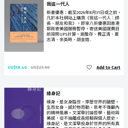
我這一代人
新書優惠：截至2026年8月31日或之前，
凡於本社網站上購買《我這一代人：師
長、朋友和我》，即享八折優惠因香港
郵政寄美國服務暫停，寄送美國運費目
前按照UPS計算。施蟄存、費正清、夏
志清、余英時、胡金銓..
US$18.40
US$23.00
Add to Cart
緣身記
緣身，是女身臨世，穿歷世界的牆壁。
生而女身，感於物而動，思考不僅顱內
的精神風暴。文潔華討論哲學、藝術與
美感，從不抽離成長經驗與個人歷史。
緣身記，是文潔華投身於世界的所有真