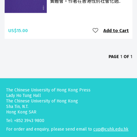
實體會。作者在香港性別社會化過..
US$15.00
Add to Cart
PAGE
1
OF
1
The Chinese University of Hong Kong Press
Lady Ho Tung Hall
The Chinese University of Hong Kong
Sha Tin, N.T.
Hong Kong SAR
Tel: +852 3943 9800
For order and enquiry, please send email to
cup@cuhk.edu.hk