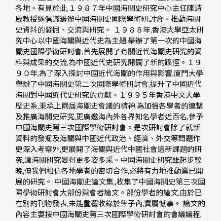
各地。有見於此,１９８７年中國海關史研究中心主任陳詩
啟教授遂倡議籌辦中國海關史國際學術研討會。推動海關
史資料的發掘、交流與研究。 １９８８年,香港大學亞太研
究中心以中國海關與近代史為主題,舉辦了第一次的中國海
關史國際學術研討會,首先展開了有關近代海關史研究的資
料與成果的交流,為中國近代史研究開闢了新的蹊徑。１９
９０年,為了深入探討中國近代海關的作用與影響,廈門大學
舉辦了中國海關史第二次國際學術研討會,提升了中國近代
海關對中國近代史研究的貢獻。１９９５年香港中文大學
歷史系,秉承上兩屆海關史會議的精神,為加強各學者的連繫
及推廣海關史研究,更廣邀海內外各界知名學者近百名,參予
中國海關史第三次國際學術研討會。是次研討會除了就新
資料的發掘及海關與中國近代政治、經濟、外交等問題作
更深入考察外,更展開了海關與近代中國社會這新課題的研
究,讓海關研究變得更多姿多采。中國海關史研究雖起步較
晚,但我們相信各地學者的密切合作,必將有力地推動業已開
展的研究。 中國海關史論文集,,收集了中國海關史第三次國
際學術研討會大部份與會者論文。部份學者的論文,由於已
在別的刊物發表,未能重覆收錄於集子內,實屬憾事。 論文的
內容主要按中國海關史第三次國際學術研討會的會議議程,