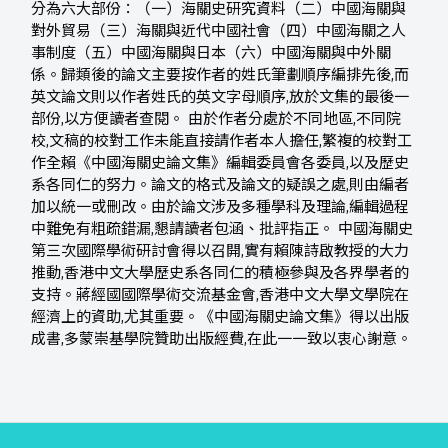
分為六大部份：（一）海關史研究資料（二）中國海關與
對外貿易（三）海關與近代中國社會（四）中國海關之人
事制度（五）中國海關與日本（六）中國海關與中外關
係。歸類後的論文主要按作者的姓氏筆劃順序編排先後,而
英文論文則以作者姓氏的英文字母順序,放於文集的最後一
部份,以方便讀者查閱。 由於作者分處於不同地區,不同院
校,文稿的校對工作未能直接請作者本人擔任,繁複的校對工
作全賴《中國海關史論文集》編輯委員會各委員,以及歷史
系各同仁的努力。論文的格式及論文的疑誤之處,則由編者
加以統一或刪改。由於論文涉及多種學科及理論,編輯過程
中難免有粗疏錯漏,懇請讀者包涵、批評指正。 中國海關史
第三次國際學術研討會得以召開,實有賴陳詩啟教授的大力
推動,香港中文大學歷史系各同仁的積極參與及各界學者的
支持。蔣經國國際學術交流基金會,香港中文大學文學院在
經濟上的資助,尤其重要。《中國海關史論文集》得以出版
成書,多蒙崇基學院贊助出版經費,在此一一致以衷心謝意。