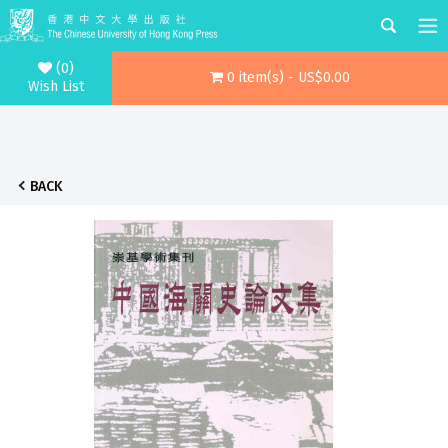
(0)
0 item(s) - US$0.00
Wish List
BACK