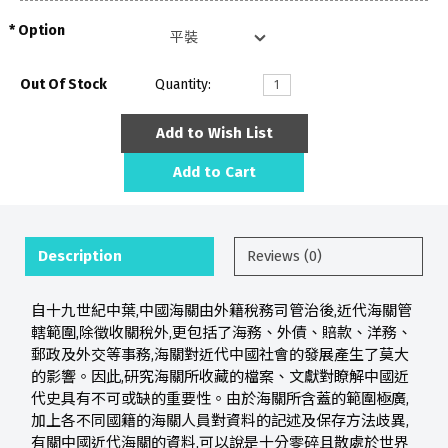
Option
Out Of Stock
Quantity:
Add to Wish List
Add to Cart
Description
Reviews (0)
自十九世紀中葉,中國海關由外籍稅務司管治後,近代海關管
轄範圍,除徵收關稅外,更包括了海務、外債、賠款、洋務、
郵政及外交等事務,海關對近代中國社會的發展產生了莫大
的影響。因此,研究海關所收藏的檔案、文獻對瞭解中國近
代史具有不可或缺的重要性。由於海關所含蓋的範圍極廣,
加上各不同國籍的海關人員對資料的記述及保存方法歧異,
有關中國近代海關的資料,可以說是十分零碎且散處於世界