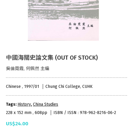
中國海關史論文集 (OUT OF STOCK)
吳倫霓霞, 何佩然 主編
Chinese , 1997/01
Chung Chi College, CUHK
Tags:
History
,
China Studies
228 x 152 mm , 608pp
ISBN / ISSN : 978-962-8216-06-2
US$24.00