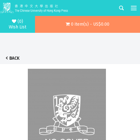
(0)
0 item(s) - US$0.00
Wish List
BACK