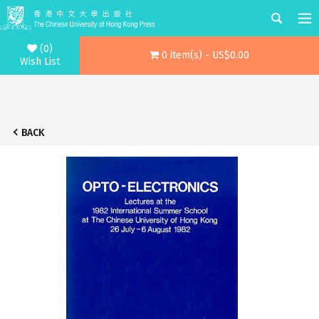
(0)
0 item(s) - US$0.00
Wish List
BACK