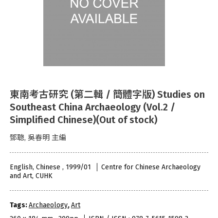
東南考古研究 (第二輯 / 簡體字版) Studies on
Southeast China Archaeology (Vol.2 /
Simplified Chinese)(Out of stock)
鄧聰, 吳春明 主編
English, Chinese , 1999/01
Centre for Chinese Archaeology
and Art, CUHK
Tags:
Archaeology
,
Art