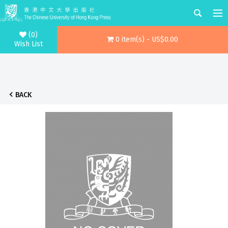
(0)
0 item(s) - US$0.00
Wish List
BACK