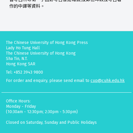
作的中譯等資料。
The Chinese University of Hong Kong Press
Lady Ho Tung Hall
The Chinese University of Hong Kong
Sha Tin, N.T.
Hong Kong SAR
Tel: +852 3943 9800
For order and enquiry, please send email to
cup@cuhk.edu.hk
Office Hours:
Monday - Friday
(10:30am - 12:30pm; 2:30pm - 5:30pm)
Closed on Saturday, Sunday and Public Holidays