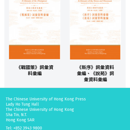
《戰國策》詞彙資
《新序》詞彙資料
料彙編
彙編、《說苑》詞
彙資料彙編
The Chinese University of Hong Kong Press
Lady Ho Tung Hall
The Chinese University of Hong Kong
Sha Tin, N.T.
Hong Kong SAR
Tel: +852 3943 9800