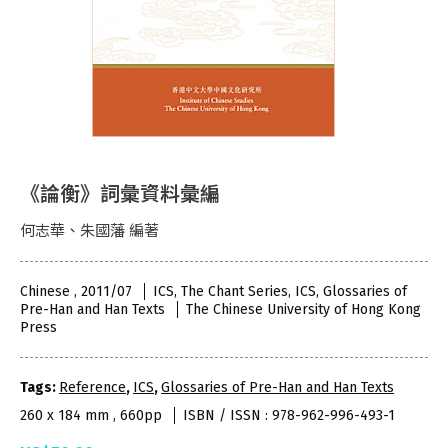
《論衡》詞彙資料彙編
何志華、朱國藩 編著
Chinese , 2011/07
ICS, The Chant Series, ICS, Glossaries of
Pre-Han and Han Texts
The Chinese University of Hong Kong
Press
Tags:
Reference
,
ICS
,
Glossaries of Pre-Han and Han Texts
260 x 184 mm , 660pp
ISBN / ISSN : 978-962-996-493-1