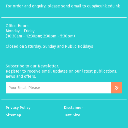
For order and enquiry, please send email to
cup@cuhk.edu.hk
Office Hours:
Monday - Friday
(10:30am - 12:30pm; 2:30pm - 5:30pm)
Closed on Saturday, Sunday and Public Holidays
Subscribe to our Newsletter.
Register to receive email updates on our latest publications,
news and offers.
Privacy Policy
Disclaimer
Sitemap
Text Size