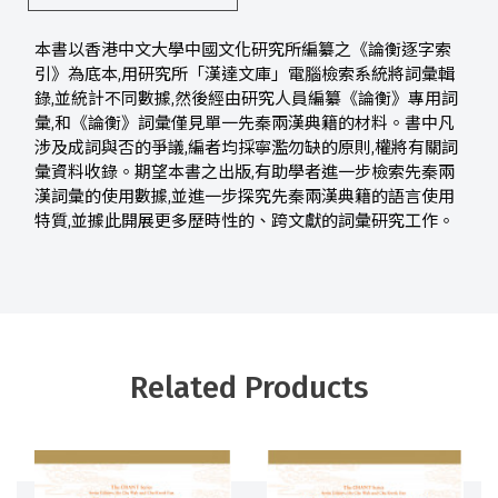
本書以香港中文大學中國文化研究所編纂之《論衡逐字索
引》為底本,用研究所「漢達文庫」電腦檢索系統將詞彙輯
錄,並統計不同數據,然後經由研究人員編纂《論衡》專用詞
彙,和《論衡》詞彙僅見單一先秦兩漢典籍的材料。書中凡
涉及成詞與否的爭議,編者均採寧濫勿缺的原則,權將有關詞
彙資料收錄。期望本書之出版,有助學者進一步檢索先秦兩
漢詞彙的使用數據,並進一步探究先秦兩漢典籍的語言使用
特質,並據此開展更多歷時性的、跨文獻的詞彙研究工作。
Related Products