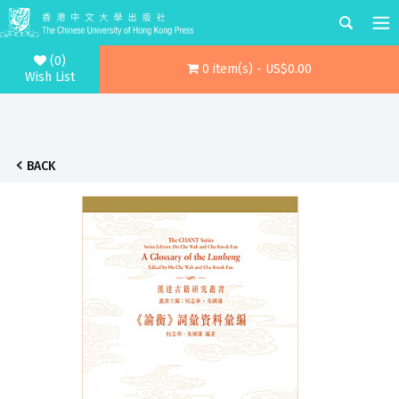
(0)
0 item(s) - US$0.00
Wish List
BACK