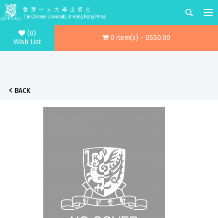
(0)
0 item(s) - US$0.00
Wish List
BACK