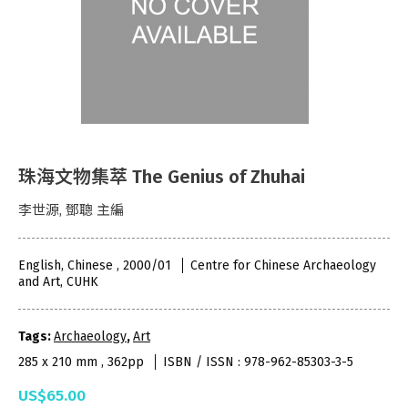
珠海文物集萃 The Genius of Zhuhai
李世源, 鄧聰 主編
English, Chinese , 2000/01
Centre for Chinese Archaeology
and Art, CUHK
Tags:
Archaeology
,
Art
285 x 210 mm , 362pp
ISBN / ISSN : 978-962-85303-3-5
US$65.00