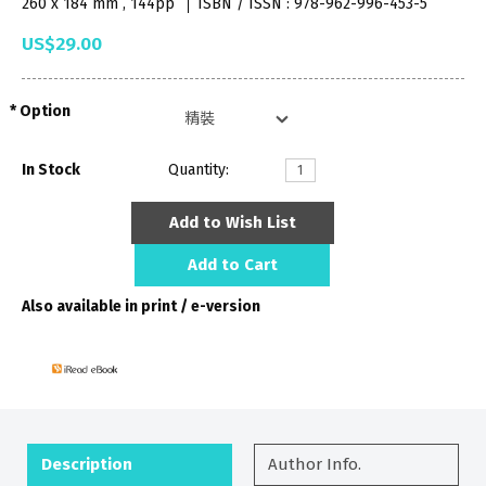
260 x 184 mm , 144pp
ISBN / ISSN : 978-962-996-453-5
US$29.00
Option
In Stock
Quantity:
Add to Wish List
Add to Cart
Also available in print / e-version
Description
Author Info.