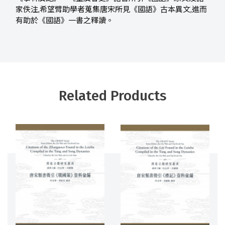
家佚注,希望臂助學者蒐集唐宋所見《國語》古本異文,進而
有助於《國語》一書之釋讀。
Related Products