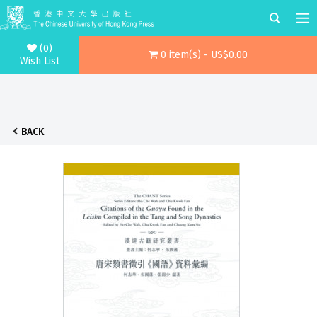
(0)
0 item(s) - US$0.00
Wish List
BACK