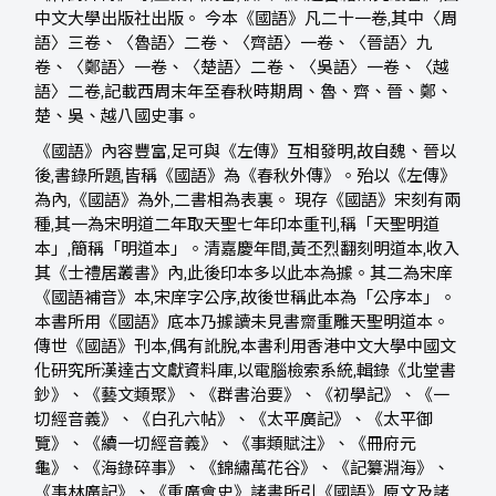
中文大學出版社出版。 今本《國語》凡二十一卷,其中〈周
語〉三卷、〈魯語〉二卷、〈齊語〉一卷、〈晉語〉九
卷、〈鄭語〉一卷、〈楚語〉二卷、〈吳語〉一卷、〈越
語〉二卷,記載西周末年至春秋時期周、魯、齊、晉、鄭、
楚、吳、越八國史事。
《國語》內容豐富,足可與《左傳》互相發明,故自魏、晉以
後,書錄所題,皆稱《國語》為《春秋外傳》。殆以《左傳》
為內,《國語》為外,二書相為表裏。 現存《國語》宋刻有兩
種,其一為宋明道二年取天聖七年印本重刊,稱「天聖明道
本」,簡稱「明道本」。清嘉慶年間,黃丕烈翻刻明道本,收入
其《士禮居叢書》內,此後印本多以此本為據。其二為宋庠
《國語補音》本,宋庠字公序,故後世稱此本為「公序本」。
本書所用《國語》底本乃據讀未見書齋重雕天聖明道本。
傳世《國語》刊本,偶有訛脫,本書利用香港中文大學中國文
化研究所漢達古文獻資料庫,以電腦檢索系統,輯錄《北堂書
鈔》、《藝文類聚》、《群書治要》、《初學記》、《一
切經音義》、《白孔六帖》、《太平廣記》、《太平御
覽》、《續一切經音義》、《事類賦注》、《冊府元
龜》、《海錄碎事》、《錦繡萬花谷》、《記纂淵海》、
《事林廣記》、《重廣會史》諸書所引《國語》原文及諸