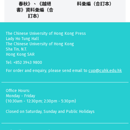
春秋》、《越絕
料彙編（合訂本）
書》資料彙編（合
訂本）
The Chinese University of Hong Kong Press
Lady Ho Tung Hall
The Chinese University of Hong Kong
Sha Tin, N.T.
Hong Kong SAR
Tel: +852 3943 9800
For order and enquiry, please send email to
cup@cuhk.edu.hk
Office Hours:
Monday - Friday
(10:30am - 12:30pm; 2:30pm - 5:30pm)
Closed on Saturday, Sunday and Public Holidays