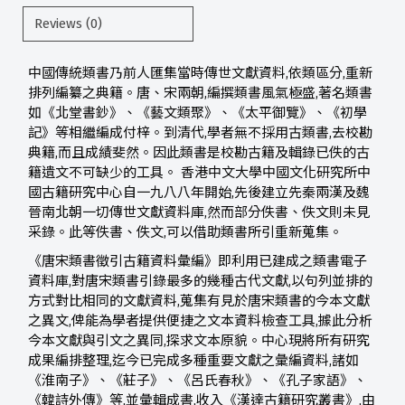
Reviews (0)
中國傳統類書乃前人匯集當時傳世文獻資料,依類區分,重新
排列編纂之典籍。唐、宋兩朝,編撰類書風氣極盛,著名類書
如《北堂書鈔》、《藝文類聚》、《太平御覽》、《初學
記》等相繼編成付梓。到清代,學者無不採用古類書,去校勘
典籍,而且成績斐然。因此類書是校勘古籍及輯錄已佚的古
籍遺文不可缺少的工具。 香港中文大學中國文化研究所中
國古籍研究中心自一九八八年開始,先後建立先秦兩漢及魏
晉南北朝一切傳世文獻資料庫,然而部分佚書、佚文則未見
采錄。此等佚書、佚文,可以借助類書所引重新蒐集。
《唐宋類書徵引古籍資料彙編》即利用已建成之類書電子
資料庫,對唐宋類書引錄最多的幾種古代文獻,以句列並排的
方式對比相同的文獻資料,蒐集有見於唐宋類書的今本文獻
之異文,俾能為學者提供便捷之文本資料檢查工具,據此分析
今本文獻與引文之異同,探求文本原貌。中心現將所有研究
成果編排整理,迄今已完成多種重要文獻之彙編資料,諸如
《淮南子》、《莊子》、《呂氏春秋》、《孔子家語》、
《韓詩外傳》等,並彙輯成書,收入《漢達古籍研究叢書》,由