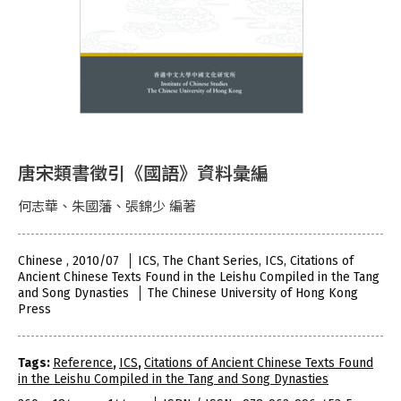
唐宋類書徵引《國語》資料彙編
何志華、朱國藩、張錦少 編著
Chinese , 2010/07
ICS, The Chant Series, ICS, Citations of
Ancient Chinese Texts Found in the Leishu Compiled in the Tang
and Song Dynasties
The Chinese University of Hong Kong
Press
Tags:
Reference
,
ICS
,
Citations of Ancient Chinese Texts Found
in the Leishu Compiled in the Tang and Song Dynasties