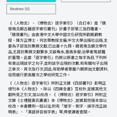
Reviews (0)
《〈人物志〉、〈博物志〉逐字索引》（合訂本）是「魏
晉南北朝古籍逐字索引叢刊」計畫子部第三及四種書。
「魏晉叢刊」由香港中文大學中國文化研究所劉殿爵教
授、陳方正博士、何志華教授主編,中文大學出版社出版,主
要為子部及別集類文獻,已出書十九冊。魏晉南北朝文學作
品,尤其別集類文獻繁多,文辭雋永,風格多變,治學者常感難
於董理。此套「逐字索引」仍將以原書之每字為目,下列所
有曾出現該字之句子,並附該字出現的次數,和有關句子出現
之章次、頁次及行次,因此,有助學者掌握六朝原始文獻資料,
從而進行更高層次之學術研究工作。
《〈人物志〉逐字索引》所附正文據《四部叢刊》影明正
德刊本《人物志》。除以《四庫全書》互校外,並據其他文
獻所見之引文,加以校改。《〈博物志〉逐字索引》所附正
文據《士禮居黃氏叢書》本《博物志》,並據其他版本加以
校改。本書體例一如以往,附有「增字、刪字、誤字改正說
明表」、「漢語拼音檢字表」等,俾便讀者查閱。