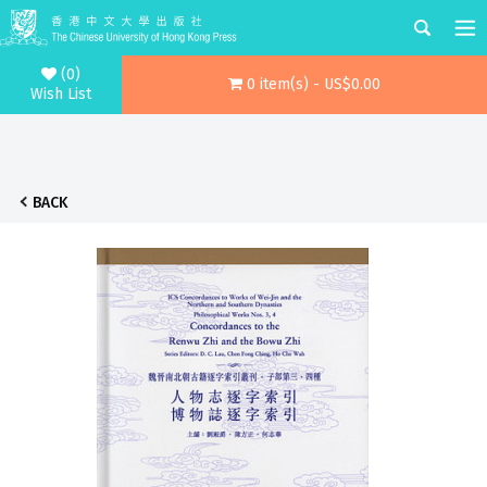
(0)
0 item(s) - US$0.00
Wish List
BACK