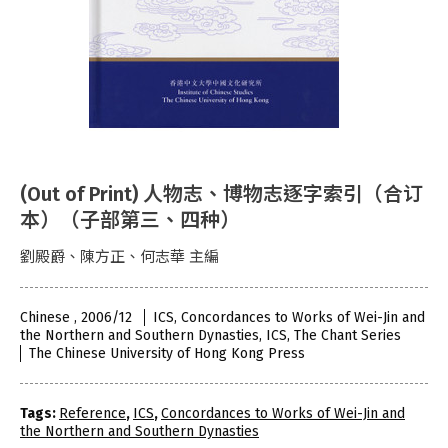
(Out of Print) 人物志、博物志逐字索引（合订
本）（子部第三、四种）
劉殿爵、陳方正、何志華 主編
Chinese , 2006/12
ICS, Concordances to Works of Wei-Jin and
the Northern and Southern Dynasties, ICS, The Chant Series
The Chinese University of Hong Kong Press
Tags:
Reference
,
ICS
,
Concordances to Works of Wei-Jin and
the Northern and Southern Dynasties