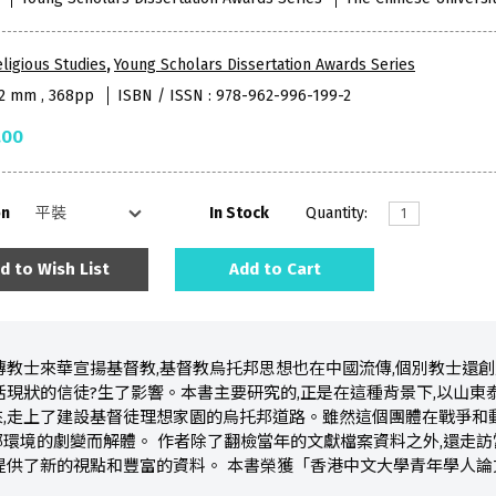
ligious Studies
,
Young Scholars Dissertation Awards Series
52 mm , 368pp
ISBN / ISSN : 978-962-996-199-2
.00
on
In Stock
Quantity:
d to Wish List
Add to Cart
傳教士來華宣揚基督教,基督教烏托邦思想也在中國流傳,個別教士還
活現狀的信徒?生了影響。本書主要研究的,正是在這種背景下,以山
,走上了建設基督徒理想家園的烏托邦道路。雖然這個團體在戰爭和
環境的劇變而解體。 作者除了翻檢當年的文獻檔案資料之外,還走
提供了新的視點和豐富的資料。 本書榮獲「香港中文大學青年學人論