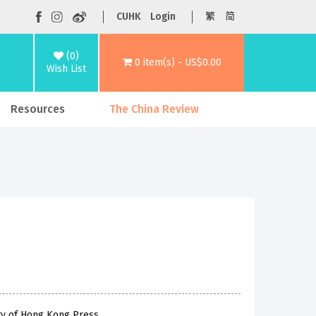
CUHK
Login
繁
简
(0)
0 item(s) - US$0.00
Wish List
Resources
The China Review
ty of Hong Kong Press