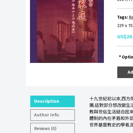
Tags:
Re
229 x 1
US$20
Opti
Ad
十九世紀初以來,西方
Description
團,這對部分想改變生
教與世俗生活結合起來
Author Info.
體制的內在矛盾和外部
世界基督教史的學者,
Reviews (0)