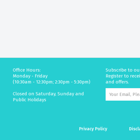
Office Hours:
Subscribe to ou
Monday - Friday
Register to rec
(10:30am - 12:30pm; 2:30pm - 5:30pm)
and offers.
Closed on Saturday, Sunday and
Public Holidays
Privacy Policy
Discl