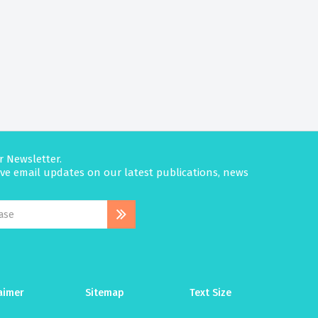
r Newsletter.
eive email updates on our latest publications, news
aimer
Sitemap
Text Size