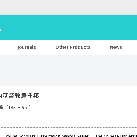
Journals
Other Products
News
的基督教烏托邦
（1921-1951）
1
Young Scholars Dissertation Awards Series
The Chinese Universi