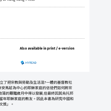
Also available in print / e-version
創立了把宗教與勞動及生活混?一體的基督教社
東泰安馬莊為中心的耶穌家庭的信徒們如何將宗
動蕩的艱難歲月中得以發展,但最終因其烏托邦
訪當年耶穌家庭的教友。因此本書為研究中國和
文獎」。