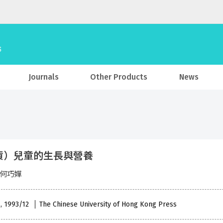
Journals
Other Products
News
貨）兒童的生長與營養
 何巧嬋
 , 1993/12
The Chinese University of Hong Kong Press