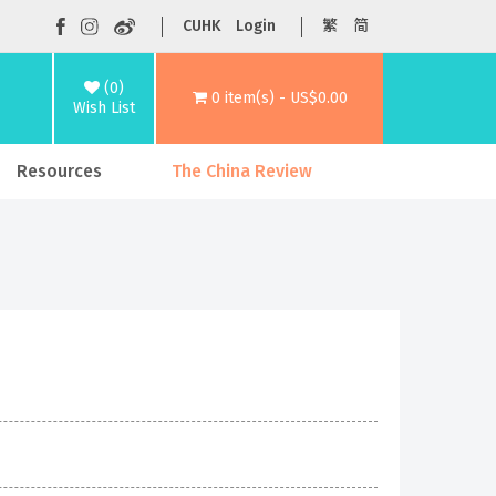
CUHK
Login
繁
简
(0)
0 item(s) - US$0.00
Wish List
Resources
The China Review