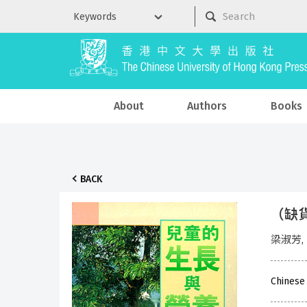
About
Authors
Books
BACK
（缺
梁淑芳,
Chinese