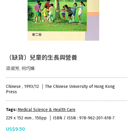
（缺貨）兒童的生長與營養
梁淑芳, 何巧嬋
Chinese , 1993/12
The Chinese University of Hong Kong
Press
Tags:
Medical Science & Health Care
229 x 152 mm , 150pp
ISBN / ISSN : 978-962-201-618-7
US$9.50