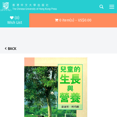
(0)
0 item(s) - US$0.00
Wish List
BACK