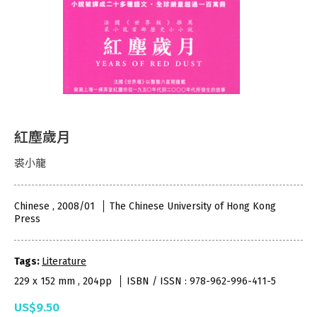
紅塵歲月
裘小龍
Chinese , 2008/01
The Chinese University of Hong Kong
Press
Tags:
Literature
229 x 152 mm , 204pp
ISBN / ISSN : 978-962-996-411-5
US$9.50