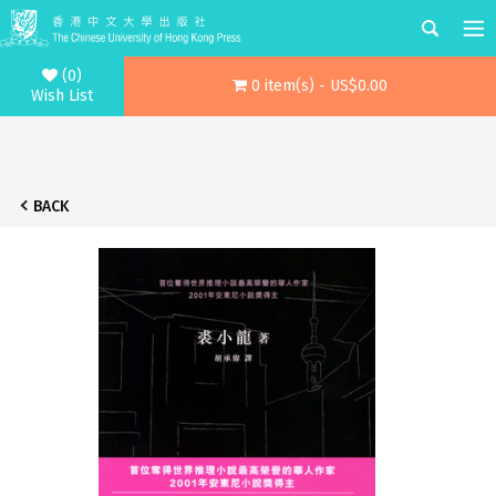
(0)
0 item(s) - US$0.00
Wish List
BACK