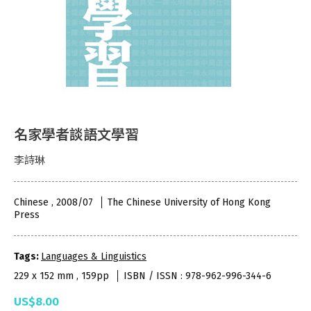
名家學者談語文學習
李詩琳
Chinese , 2008/07
The Chinese University of Hong Kong
Press
Tags:
Languages & Linguistics
229 x 152 mm , 159pp
ISBN / ISSN : 978-962-996-344-6
US$8.00