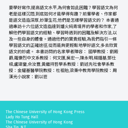
要學好寫作,提高語文水平,為何會如此困難？學習語文為何
老是這樣沉悶,到底如何才能學得有趣？前輩學者、作家都
是語文造詣深厚,妙筆生花,他們是怎樣學習語文的？ 本書通
過專訪十六位語文造詣達到爐火純青境界的學者和作家,了
解他們學習語文的經驗、學習時遇到的困難及解決方法,以
及一些自身的體會。通過他們的寶貴經驗,為我們指引一條
學習語文的正確途徑,從而能夠更輕鬆地學好語文,多去欣賞
語文的妙處。 本書訪問的名家學者陣容： 國學教授：劉殿
爵,羅慷烈中文系教授：何文匯,吳宏一,陳永明,楊鍾基,鄧仕
樑,盧瑋鑾,佘汝豐,黃繼持哲學系教授：劉述先社會學系教
授：金耀基醫學院教授：杜祖貽,梁秉中教育學院教授：周
漢光小說家：劉以鬯
The Chinese University of Hong Kong Press
Lady Ho Tung Hall
The Chinese University of Hong Kong
Sha Tin, N.T.