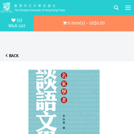
(0)
0 item(s) - US$0.00
Wish List
BACK