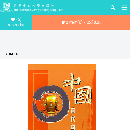
(0)
0 item(s) - US$0.00
Wish List
BACK