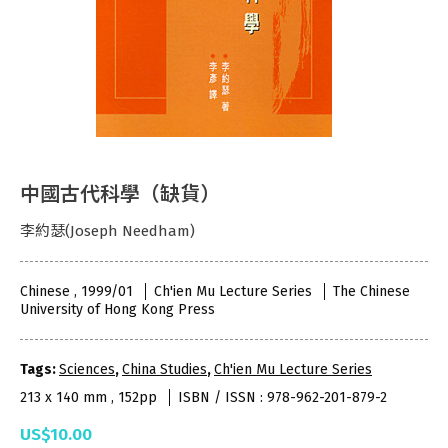
中國古代科學（缺貨）
李約瑟(Joseph Needham)
Chinese , 1999/01
Ch'ien Mu Lecture Series
The Chinese
University of Hong Kong Press
Tags:
Sciences
,
China Studies
,
Ch'ien Mu Lecture Series
213 x 140 mm , 152pp
ISBN / ISSN : 978-962-201-879-2
US$10.00