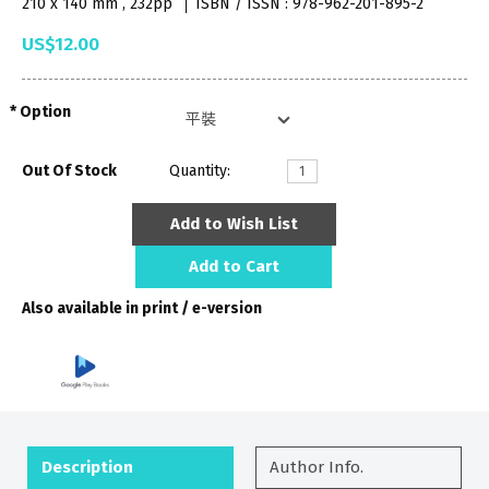
210 x 140 mm , 232pp
ISBN / ISSN : 978-962-201-895-2
US$12.00
Option
Out Of Stock
Quantity:
Add to Wish List
Add to Cart
Also available in print / e-version
Description
Author Info.