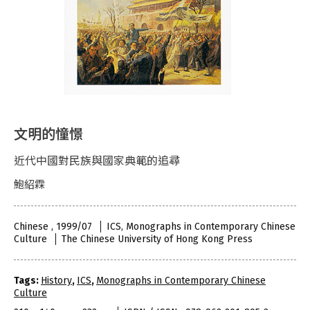
文明的憧憬
近代中國對民族與國家典範的追尋
鮑紹霖
Chinese , 1999/07
ICS, Monographs in Contemporary Chinese
Culture
The Chinese University of Hong Kong Press
Tags:
History
,
ICS
,
Monographs in Contemporary Chinese
Culture