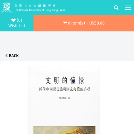
(0)
0 item(s) - US$0.00
Wish List
BACK