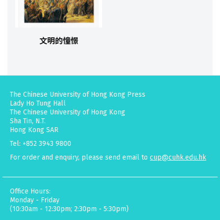
文明的憧憬
The Chinese University of Hong Kong Press
Lady Ho Tung Hall
The Chinese University of Hong Kong
Sha Tin, N.T.
Hong Kong SAR
Tel: +852 3943 9800
For order and enquiry, please send email to
cup@cuhk.edu.hk
Office Hours:
Monday - Friday
(10:30am - 12:30pm; 2:30pm - 5:30pm)