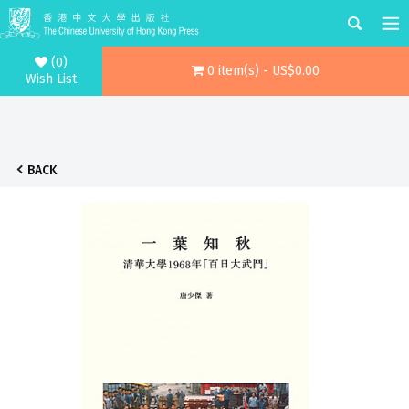
(0)
0 item(s) - US$0.00
Wish List
BACK