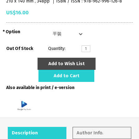
210 x 140 mm , 348pp
ISBN / ISSN : 978-962-996-126-8
US$16.00
Option
Out Of Stock
Quantity:
Add to Wish List
Add to Cart
Also available in print / e-version
Description
Author Info.