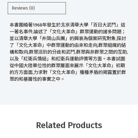
Reviews (0)
本書圍繞著1968年發生於北京清華大學「百日大武鬥」這
一著名事件,論述了「文化大革命」群眾運動的諸多問題；
並以清華大學「井岡山兵團」的興衰為個案研究對象,探討
了「文化大革命」中群眾運動的由來和走向,群眾組織的結
構和取向,群眾派別的分歧和武鬥,群眾與非群眾之間的互助,
以及「紅衛兵情結」和紅衛兵運動評價等方面。本書試圖
從中國大陸單位性的群眾層面來展示「文化大革命」初期
的方方面面,力求對「文化大革命」種種矛盾的揭露置於群
眾的和基層性的事實之中。
Related Products