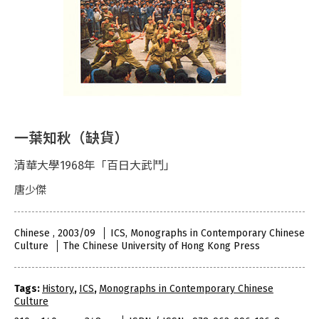
一葉知秋（缺貨）
清華大學1968年「百日大武鬥」
唐少傑
Chinese , 2003/09
ICS, Monographs in Contemporary Chinese
Culture
The Chinese University of Hong Kong Press
Tags:
History
,
ICS
,
Monographs in Contemporary Chinese
Culture