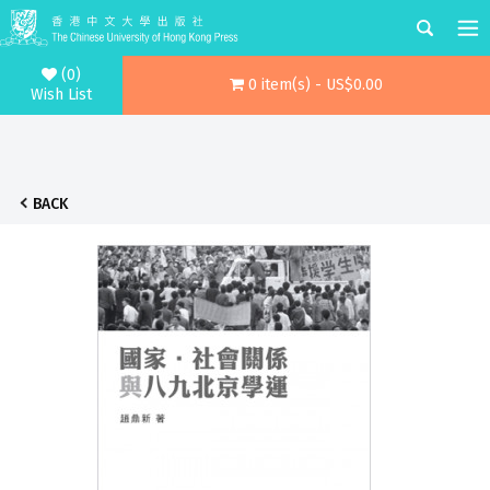
(0)
0 item(s) - US$0.00
Wish List
BACK