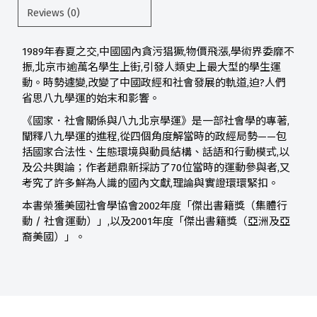
Reviews (0)
1989年春夏之交,中國國內貪污猖獗,物價飛漲,學術界委靡不
振,北京巿逾萬名學生上街,引發人類史上最大型的學生運
動。時勢遽變,改變了中國政經和社會發展的軌道,迫?人們
省思八九學運的始末和影響。
《國家．社會關係與八九北京學運》是一部社會學的專著,
闡釋八九學運的進程,從四個角度解當時的政經局勢——包
括國家合法性、生態環境與動員結構、話語和行動模式,以
及公共輿論；作者趙鼎新採訪了70位當時的運動參與者,又
考究了許多鮮為人識的國內文獻,理論與實證環環緊扣。
本書榮獲美國社會學協會2002年度「傑出書籍獎（集體行
動 / 社會運動）」,以及2001年度「傑出書籍獎（亞洲及亞
裔美國）」。