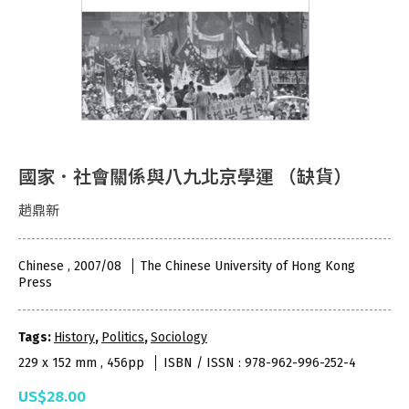
國家．社會關係與八九北京學運 （缺貨）
趙鼎新
Chinese , 2007/08
The Chinese University of Hong Kong
Press
Tags:
History
,
Politics
,
Sociology
229 x 152 mm , 456pp
ISBN / ISSN : 978-962-996-252-4
US$28.00