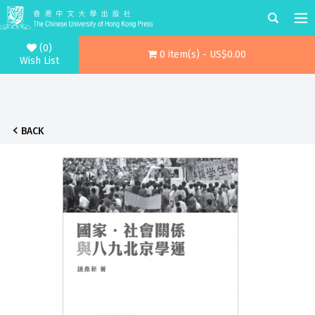
(0)
0 item(s) - US$0.00
Wish List
BACK