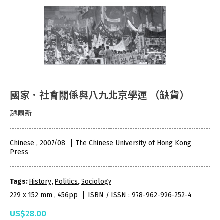
國家．社會關係與八九北京學運 （缺貨）
趙鼎新
Chinese , 2007/08
The Chinese University of Hong Kong
Press
Tags:
History
,
Politics
,
Sociology
229 x 152 mm , 456pp
ISBN / ISSN : 978-962-996-252-4
US$28.00