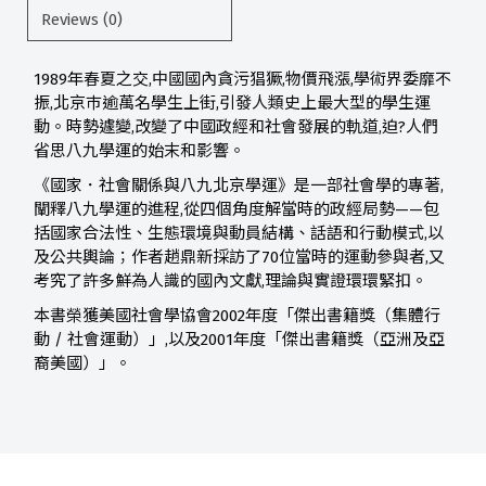
Reviews (0)
1989年春夏之交,中國國內貪污猖獗,物價飛漲,學術界委靡不
振,北京巿逾萬名學生上街,引發人類史上最大型的學生運
動。時勢遽變,改變了中國政經和社會發展的軌道,迫?人們
省思八九學運的始末和影響。
《國家．社會關係與八九北京學運》是一部社會學的專著,
闡釋八九學運的進程,從四個角度解當時的政經局勢——包
括國家合法性、生態環境與動員結構、話語和行動模式,以
及公共輿論；作者趙鼎新採訪了70位當時的運動參與者,又
考究了許多鮮為人識的國內文獻,理論與實證環環緊扣。
本書榮獲美國社會學協會2002年度「傑出書籍獎（集體行
動 / 社會運動）」,以及2001年度「傑出書籍獎（亞洲及亞
裔美國）」。