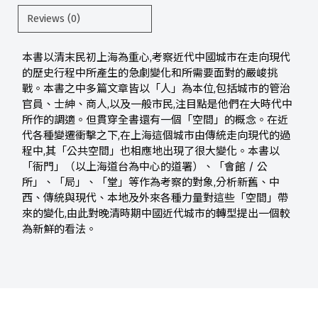
Reviews (0)
本書以清末民初上海為重心,考察近代中國城市在走向現代
的歷史行程中所產生的急劇變化和所需要面對的嚴峻挑
戰。本書之中多篇文章皆以「人」為本位,包括城市的管治
官員、士紳、商人,以及一般市民,注目點是他們在大時代中
所作的調適。但貫穿全書還有一個「空間」的概念。在近
代各種變遷衝擊之下,在上海這個城市由傳統走向現代的過
程中,其「公共空間」也相應地出現了很大變化。本書以
「衙門」（以上海道台為中心的道署）、「會館 / 公
所」、「局」、「堂」等作為考察的對象,分析新舊、中
西、傳統與現代、本地及外來各種力量對這些「空間」帶
來的變化,由此對晚清時期中國近代城市的轉型提出一個較
為新鮮的看法。