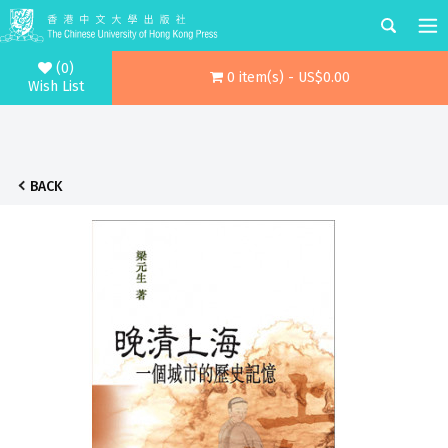
(0)
0 item(s) - US$0.00
Wish List
BACK