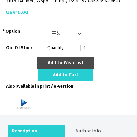
210 x 140 mm , 275pp
ISBN / ISSN : 978-962-996-366-8
US$16.00
Option
Out Of Stock
Quantity:
Add to Wish List
Add to Cart
Also available in print / e-version
Description
Author Info.