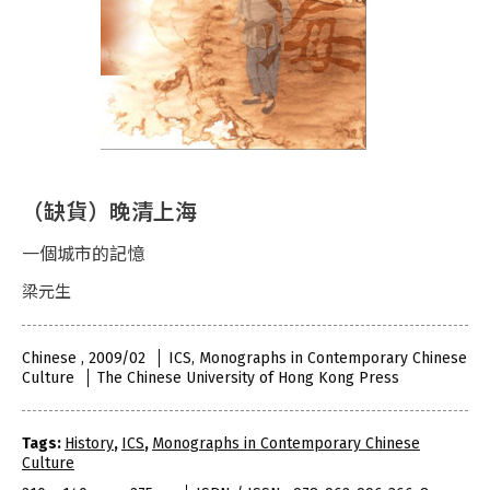
（缺貨）晚清上海
一個城市的記憶
梁元生
Chinese , 2009/02
ICS, Monographs in Contemporary Chinese
Culture
The Chinese University of Hong Kong Press
Tags:
History
,
ICS
,
Monographs in Contemporary Chinese
Culture