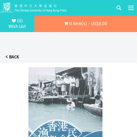
(0)
0 item(s) - US$0.00
Wish List
BACK