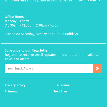
For order and enquiry, please send email to
cup@cuhk.edu.hk
Office Hours:
Monday - Friday
(10:30am - 12:30pm; 2:30pm - 5:30pm)
Closed on Saturday, Sunday and Public Holidays
Subscribe to our Newsletter.
Register to receive email updates on our latest publications,
news and offers.
Privacy Policy
Disclaimer
Sitemap
Text Size