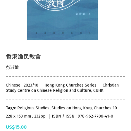
香港漁民教會
彭淑敏
Chinese , 2023/10
Hong Kong Churches Series
Christian
Study Centre on Chinese Religion and Culture, CUHK
Tags:
Religious Studies
,
Studies on Hong Kong Churches 10
228 x 153 mm , 232pp
ISBN / ISSN : 978-962-7706-41-0
US$15.00