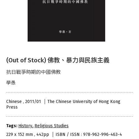
(Out of Stock) 佛教、暴力與民族主義
抗日戰爭時期的中國佛教
學愚
Chinese , 2011/01
The Chinese University of Hong Kong
Press
Tags:
History
,
Religious Studies
229 x 152 mm , 442pp
ISBN / ISSN : 978-962-996-463-4