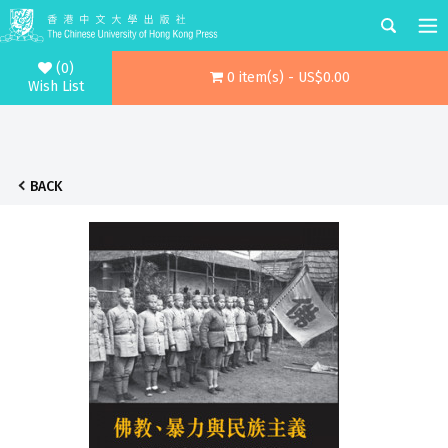
(0)
0 item(s) - US$0.00
Wish List
BACK