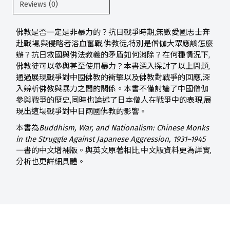
Reviews (0)
佛教是否一定是非暴力的？抗日戰爭時期,無數愛國志士奔
赴戰場,與侵略者浴血奮戰,佛教徒,特別是僧伽大眾應該怎麼
辦？抗日救國與佛法教義的矛盾如何消除？在何種情況下,
佛教徒可以參與甚至使用暴力？本書深入探討了以上問題,
通過展現戰爭對中國佛教的衝擊以及佛教對戰爭的回應,深
入辨析佛教與暴力之間的關係。本書不僅討論了中國僧伽
參與戰爭的歷史,同時也論述了日本僧人在戰爭中的表現,展
現出這場戰爭對中日兩國佛教的影響。
本書為
Buddhism, War, and Nationalism: Chinese Monks
in the Struggle Against Japanese Aggression, 1931–1945
一書的中文增補版。與英文原著相比,中文版資料更為詳實,
分析也更詳細具體。