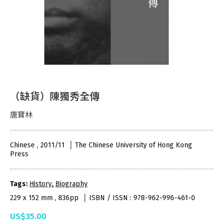
（缺貨）陳獨秀全傳
唐寶林
Chinese , 2011/11
The Chinese University of Hong Kong
Press
Tags:
History
,
Biography
229 x 152 mm , 836pp
ISBN / ISSN : 978-962-996-461-0
US$35.00