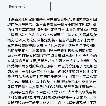
Reviews (0)
作為新文化運動的主將和中共主要創始人,陳獨秀1929年因
轉向托派被開除出黨。黨史書寫一貫只承認其在創黨初期
的作用,對其晚期則持全盤否定態度。 本書乃陳獨秀研究專
家唐寶林先生的心血之作。作者畢三十年之功,不厭其詳,追
根究柢,深入爬梳史料,推定史義。全書詳盡梳理了陳獨秀一
生思想發展的脈胳,又展現了其人與黨、與中國革命複雜糾
結的歷史關係。本書試圖回答一些長期被遮蔽的關鍵問
題：例如,陳獨秀晚期採取了與共產國際與中共中央對立的
立場,究竟是何成因,具體有甚麼主張？進行了甚麼活動？陳
獨秀與中共矛盾的焦點在哪裏？ 本書充分運用了晚近解密
的大量一手資料,這些材料包括：從1929年被開除到1942年
去世前,陳獨秀與中共中央鬥爭的幾乎全部文件、文章和書
信；1929年轉向中國托派及1931年被選為托派中央書記後,
陳與國民黨、共產黨及托派內部極左派鬥爭及呼籲聯合抗
日的幾乎全部資料；中國托派從1927年大革命失敗後在莫
斯科誕生,到1952 年在大陸被取締時的幾乎全部史料…… 本
書是陳獨秀研究的集大成之作,也為中共黨史研究提供了新