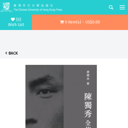
(0)
0 item(s) - US$0.00
Wish List
BACK