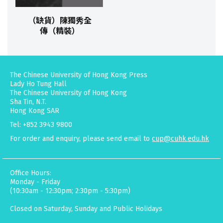
（缺貨）陳獨秀全
傳（精裝）
The Chinese University of Hong Kong Press
Lady Ho Tung Hall
The Chinese University of Hong Kong
Sha Tin, N.T.
Hong Kong SAR
Tel: +852 3943 9800
For order and enquiry, please send email to
cup@cuhk.edu.hk
Office Hours:
Monday - Friday
(10:30am - 12:30pm; 2:30pm - 5:30pm)
Closed on Saturday, Sunday and Public Holidays