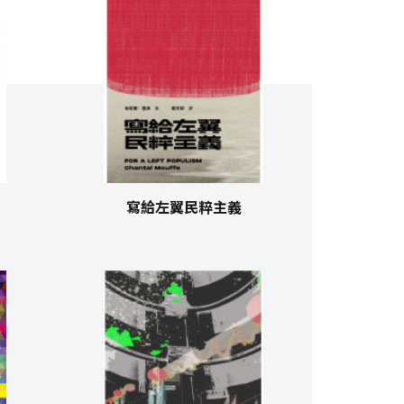
寫給左翼民粹主義