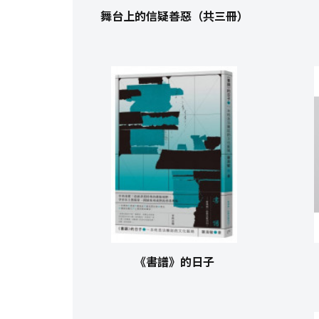
舞台上的信疑善惡（共三冊）
《書譜》的日子