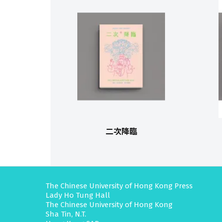
二次降臨
The Chinese University of Hong Kong Press
Lady Ho Tung Hall
The Chinese University of Hong Kong
Sha Tin, N.T.