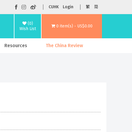
CUHK
Login
繁
简
(0)
0 item(s) - US$0.00
Wish List
Resources
The China Review