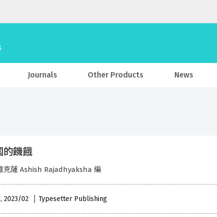
Journals
Other Products
News
國的饑餓
薩 Ashish Rajadhyaksha 編
 , 2023/02
Typesetter Publishing