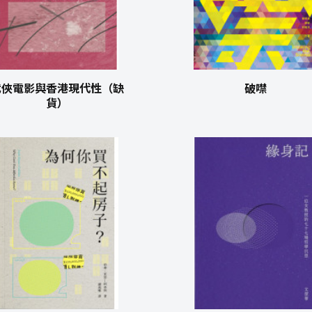
武俠電影與香港現代性（缺
破噤
貨）