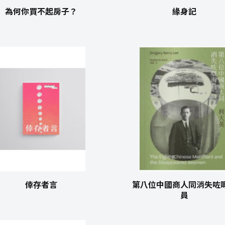
為何你買不起房子？
緣身記
倖存者言
第八位中國商人同消失咗
員