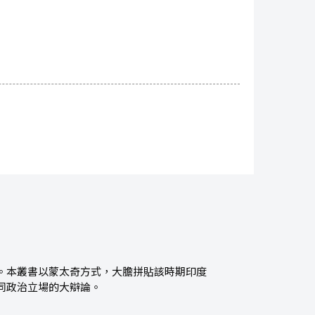
。本叢書以蒙太奇方式，大膽拼貼該時期印度
同政治立場的大辯論。