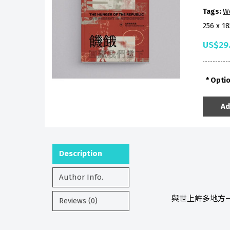
Tags:
Wo
256 x 1
US$29
Opti
Ad
Description
Author Info.
與世上許多地方一樣
Reviews (0)