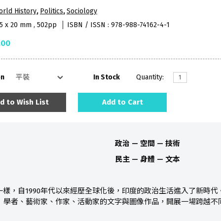
rld History
,
Politics
,
Sociology
85 x 20 mm , 502pp
ISBN / ISSN : 978-988-74162-4-1
.00
on
In Stock
Quantity:
d to Wish List
Add to Cart
政治 — 空間 — 技術
民主 — 身體 — 文本
，自1990年代以來經歷全球化後，印度的政治生活進入了新時代
學者、藝術家、作家、活動家的文字與圖像作品，開展一場跨越不