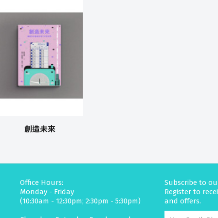
創造未來
Office Hours:
Subscribe to ou
Monday - Friday
Register to rec
(10:30am - 12:30pm; 2:30pm - 5:30pm)
and offers.