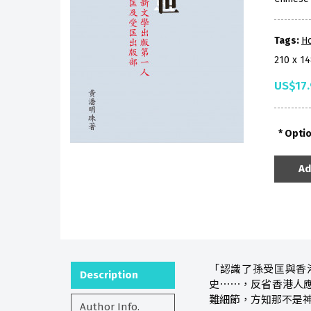
Tags:
Ho
210 x 1
US$17.
Opti
Ad
「認識了孫受匡與香
Description
史⋯⋯，反省香港人
難細節，方知那不是
Author Info.