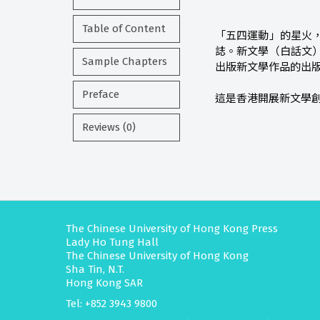
Table of Content
「五四運動」的星火
誌。新文學（白話文
Sample Chapters
出版新文學作品的出
Preface
這是香港開展新文學
Reviews (0)
The Chinese University of Hong Kong Press
Lady Ho Tung Hall
The Chinese University of Hong Kong
Sha Tin, N.T.
Hong Kong SAR
Tel: +852 3943 9800