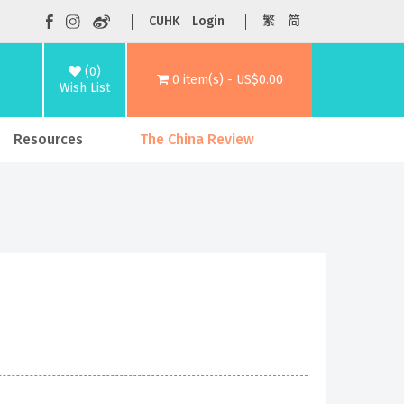
CUHK
Login
繁
简
(0)
0 item(s) - US$0.00
Wish List
Resources
The China Review