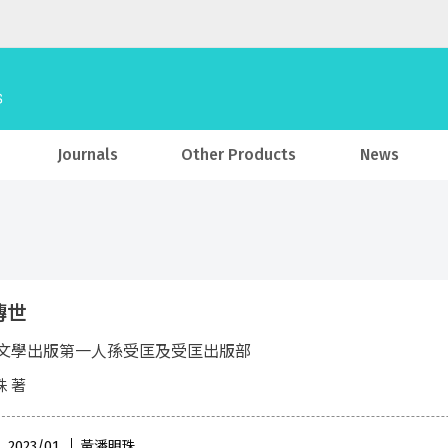
Journals
Other Products
News
傳世
文學出版第一人孫受匡及受匡出版部
 著
 , 2023/01
黃潘明珠