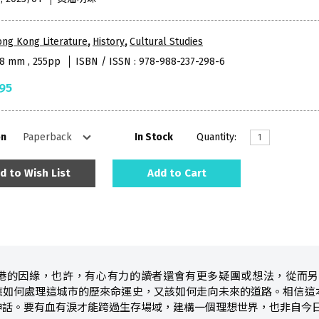
ng Kong Literature
,
History
,
Cultural Studies
48 mm , 255pp
ISBN / ISSN : 978-988-237-298-6
95
on
In Stock
Quantity:
d to Wish List
Add to Cart
港的因緣，也許，有心有力的讀者還會有更多疑團或想法，從而另
應如何處理這城市的歷來命運史，又該如何走向未來的道路。相信這
神話。要有血有淚才能跨過生存場域，建構一個理想世界，也非自今