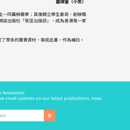
―― 盧瑋鑾（小思）
生一同籌辦義學；其後開立學生書局、創辦雜
開設出版社「受匡出版部」，成為香港第一家
掘了眾多的寶貴資材，寫成此書，作為補白。
r Newsletter.
eive email updates on our latest publications, news