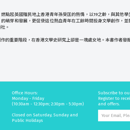
，燃點起英國殖民地上香港青年孫受匡的熱情，以19之齡，與其他學
）的萌芽和發展，更促使這位熱血青年在工餘時間投身文學創作，並
版社。
創作的重要階段，在香港文學史研究上卻是一塊處女地。本書作者發
Office Hours:
Subscribe to ou
Monday - Friday
Register to rec
(10:30am - 12:30pm; 2:30pm - 5:30pm)
and offers.
Closed on Saturday, Sunday and
Public Holidays