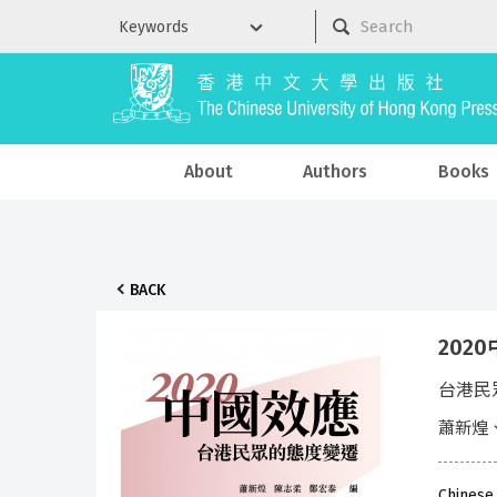
About
Authors
Books
BACK
202
台港民
蕭新煌
Chinese