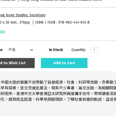
ong Kong Studies
,
Sociology
40 x 20 mm , 376pp
ISBN / ISSN : 978-962-441-613-8
.00
on
In Stock
Quantity:
d to Wish List
Add to Cart
，中國大陸的發展不但帶動了自身經濟、社會、科研等改變，亦牽動
亦早有探索，並交流彼此看法，現有不少專書、論文出版，為相關問
學研究所、香港中文大學香港亞太研究所再度攜手合作，帶領讀者深
變化，感受民生起落，科學地把脈現狀，了解社會前進的軌迹，且從