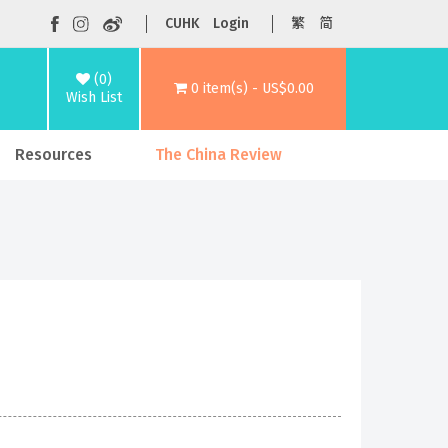
CUHK
Login
繁
简
(0)
0 item(s) - US$0.00
Wish List
Resources
The China Review