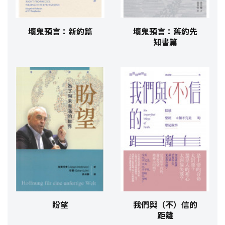
壞鬼預言：新約篇
壞鬼預言：舊約先
知書篇
盼望
我們與（不）信的
距離