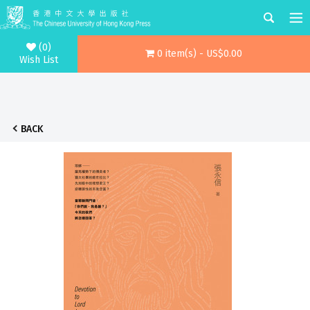
(0)
0 item(s) - US$0.00
Wish List
BACK