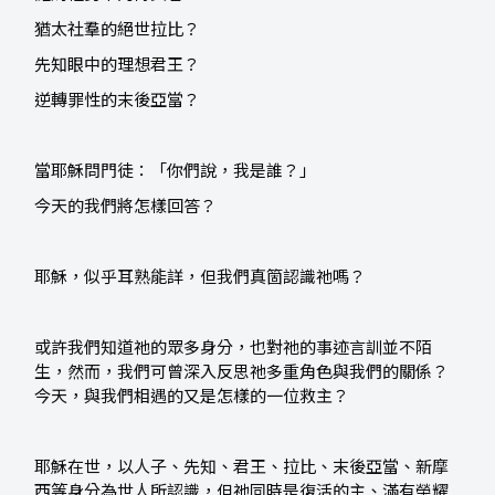
猶太社羣的絕世拉比？
先知眼中的理想君王？
逆轉罪性的末後亞當？
當耶穌問門徒：「你們說，我是誰？」
今天的我們將怎樣回答？
耶穌，似乎耳熟能詳，但我們真箇認識祂嗎？
或許我們知道祂的眾多身分，也對祂的事迹言訓並不陌
生，然而，我們可曾深入反思祂多重角色與我們的關係？
今天，與我們相遇的又是怎樣的一位救主？
耶穌在世，以人子、先知、君王、拉比、末後亞當、新摩
西等身分為世人所認識，但祂同時是復活的主、滿有榮耀