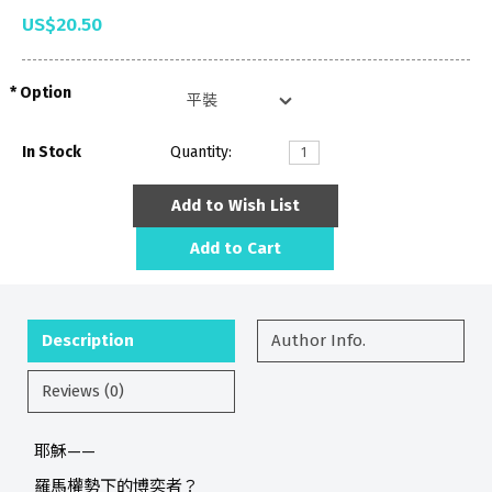
US$20.50
Option
In Stock
Quantity:
Add to Wish List
Add to Cart
Description
Author Info.
Reviews (0)
耶穌——
羅馬權勢下的博奕者？