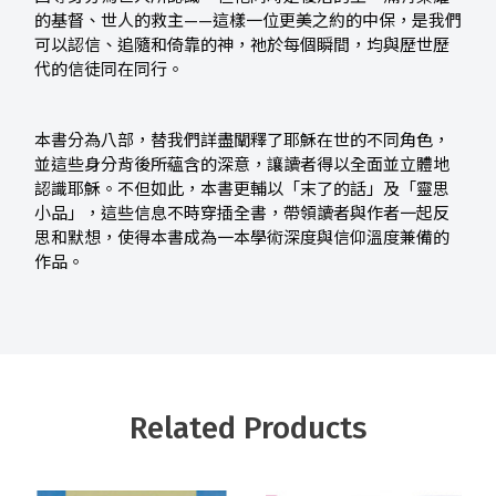
的基督、世人的救主——這樣一位更美之約的中保，是我們
可以認信、追隨和倚靠的神，祂於每個瞬間，均與歷世歷
代的信徒同在同行。
本書分為八部，替我們詳盡闡釋了耶穌在世的不同角色，
並這些身分背後所蘊含的深意，讓讀者得以全面並立體地
認識耶穌。不但如此，本書更輔以「末了的話」及「靈思
小品」，這些信息不時穿插全書，帶領讀者與作者一起反
思和默想，使得本書成為一本學術深度與信仰溫度兼備的
作品。
Related Products