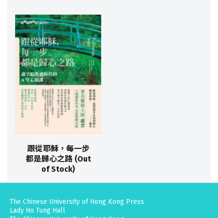
跟從耶穌，每一步
都是歸心之路 (Out
of Stock)
The Chinese University of Hong Kong Press
Lady Ho Tung Hall