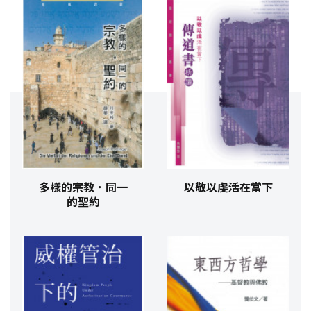
多樣的宗教．同一
以敬以虔活在當下
的聖約