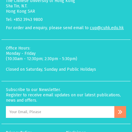
The Chinese University of Hong Kong
Sha Tin, N.T.
Hong Kong SAR
Tel: +852 3943 9800
For order and enquiry, please send email to
cup@cuhk.edu.hk
Office Hours:
Monday - Friday
(10:30am - 12:30pm; 2:30pm - 5:30pm)
Closed on Saturday, Sunday and Public Holidays
Subscribe to our Newsletter.
Register to receive email updates on our latest publications,
news and offers.