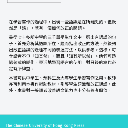
在學習寫作的過程中，出現一些語誤是在所難免的。但既
然是「誤」，就有一個如何改正的問題。
書從七十多所中學約三千篇學生作文中，選出有語誤的句
子，首先分析其語誤所在，繼而指出改正的方法，然後列
出改正語誤的幾種不同的表達方法，以供參考。這樣，可
令讀者不但「知其然」，而且「知其所以然」。他們可透
過句式的變化，靈活地學習語言的使用，對日後的寫作必
定有所裨益。
本書可供中學生、預科生及大專學生學習寫作之用。教師
亦可利用本書作輔助教材，引導學生認識和改正錯誤。此
外，本書對一般讀者改善語文能力也十分有參考價值。
The Chinese University of Hong Kong Press