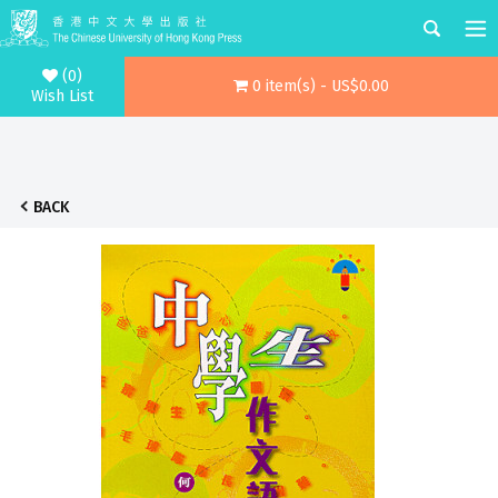
(0)
0 item(s) - US$0.00
Wish List
BACK