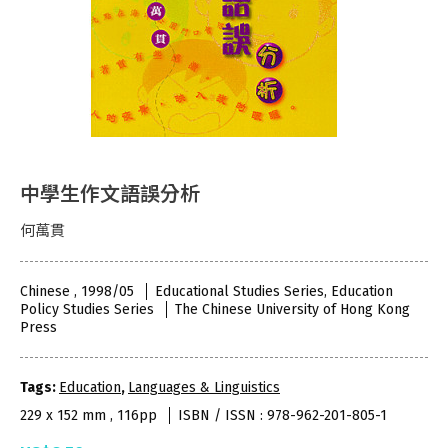
中學生作文語誤分析
何萬貫
Chinese , 1998/05
Educational Studies Series, Education
Policy Studies Series
The Chinese University of Hong Kong
Press
Tags:
Education
,
Languages & Linguistics
229 x 152 mm , 116pp
ISBN / ISSN : 978-962-201-805-1