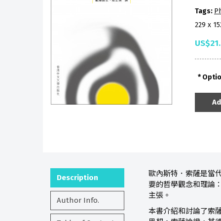
Tags:
P
229 x 1
US$21
Opti
Ad
歐內斯特．索薩是當
Description
要的哲學觀念和理論：
主張。
Author Info.
本書介紹和討論了索薩教授在目