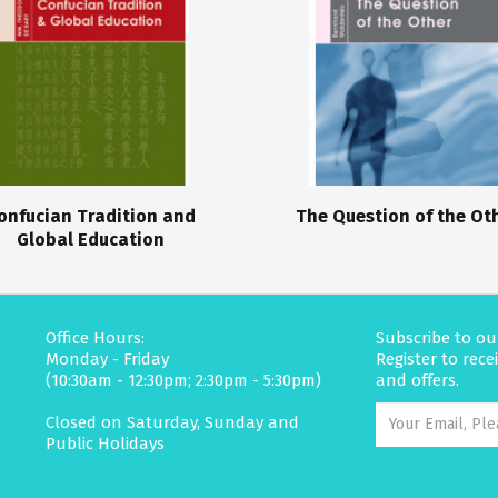
onfucian Tradition and
The Question of the Ot
Global Education
Office Hours:
Subscribe to ou
Monday - Friday
Register to rec
(10:30am - 12:30pm; 2:30pm - 5:30pm)
and offers.
Closed on Saturday, Sunday and
Public Holidays