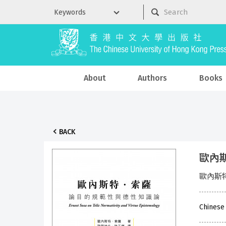
About
Authors
Books
BACK
歐內
歐內斯特
Chinese