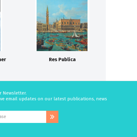
her
Res Publica
r Newsletter.
eive email updates on our latest publications, news