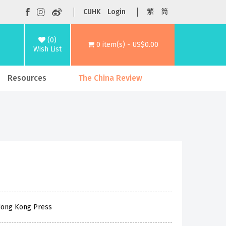
CUHK
Login
繁
简
(0)
0 item(s) - US$0.00
Wish List
Resources
The China Review
 Hong Kong Press