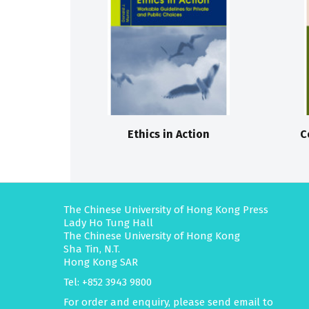
Ethics in Action
C
The Chinese University of Hong Kong Press
Lady Ho Tung Hall
The Chinese University of Hong Kong
Sha Tin, N.T.
Hong Kong SAR
Tel: +852 3943 9800
For order and enquiry, please send email to