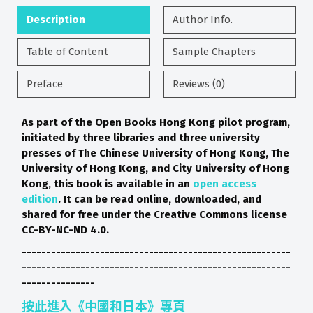
Description
Author Info.
Table of Content
Sample Chapters
Preface
Reviews (0)
As part of the Open Books Hong Kong pilot program,
initiated by three libraries and three university
presses of The Chinese University of Hong Kong, The
University of Hong Kong, and City University of Hong
Kong, this book is available in an
open access
edition
. It can be read online, downloaded, and
shared for free under the Creative Commons license
CC-BY-NC-ND 4.0.
-------------------------------------------------------
-------------------------------------------------------
---------------
按此進入《中國和日本》專頁