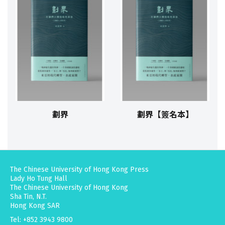
劃界
劃界【簽名本】
The Chinese University of Hong Kong Press
Lady Ho Tung Hall
The Chinese University of Hong Kong
Sha Tin, N.T.
Hong Kong SAR
Tel: +852 3943 9800