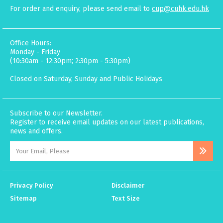
For order and enquiry, please send email to
cup@cuhk.edu.hk
Office Hours:
Monday - Friday
(10:30am - 12:30pm; 2:30pm - 5:30pm)
Closed on Saturday, Sunday and Public Holidays
Subscribe to our Newsletter.
Register to receive email updates on our latest publications,
news and offers.
Privacy Policy
Disclaimer
Sitemap
Text Size