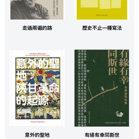
走過兩遍的路
歷史不止一種寫法
意外的聖地
有緣有幸同斯世