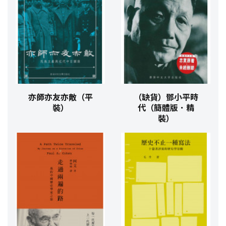
亦師亦友亦敵（平
（缺貨）鄧小平時
裝）
代（簡體版．精
裝）