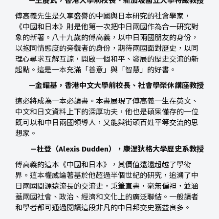
—王賡武，香港大學前校長、新加坡國立大學特級教授
傅高義先生是久享盛譽的中國與日本研究的社會學家，
《中國和日本》則是他第一次把中日兩國作為合一研究對
象的新著。八十九歲的傅高義，以中日兩國朋友的身份，
以抱同情態度的旁觀者的身份，期待兩國面對歷史，以同
理心尋求互解互諒，開啟一個和平、發展的歷史交流的新
起點。這是一本充滿「善意」與「智慧」的好書。
—金耀基，香港中文大學前校長、社會學榮休講座教授
這必將成為一本必讀書。本書展現了傅高義一生在英文、
中文和日文資料上下的深厚功夫，他也是碩果僅存的一位
既可以和中日兩國領導人，又能與街頭百姓平等交流的思
想家。
—杜登（Alexis Dudden），康涅狄格大學歷史系教授
傅高義的這本《中國和日本》，其價值遠遠超越了學術
界。這本權威論著基於他超過半個世紀的研究，追溯了中
日兩國間源遠流長的交流史，秉筆直書，毫無偏袒，並涵
蓋兩國社會、政治、經濟和文化上的廣泛聯結。一般讀者
和學者都可通過閱讀這段非凡的中日邦交史獲益良多。