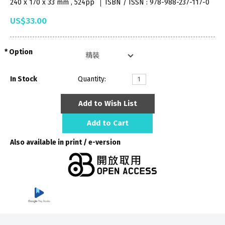
240 x 170 x 33 mm , 524pp
ISBN / ISSN : 978-988-237-117-0
US$33.00
Option
In Stock
Quantity:
Add to Wish List
Add to Cart
Also available in print / e-version