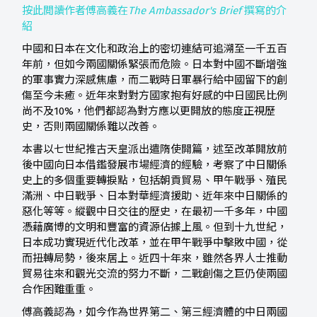
按此閲讀作者傅高義在
The Ambassador's Brief
撰寫的介
紹
中國和日本在文化和政治上的密切連結可追溯至一千五百
年前，但如今兩國關係緊張而危險。日本對中國不斷增強
的軍事實力深感焦慮，而二戰時日軍暴行給中國留下的創
傷至今未癒。近年來對對方國家抱有好感的中日國民比例
尚不及10%，他們都認為對方應以更開放的態度正視歷
史，否則兩國關係難以改善。
本書以七世紀推古天皇派出遣隋使開篇，述至改革開放前
後中國向日本借鑑發展市場經濟的經驗，考察了中日關係
史上的多個重要轉捩點，包括朝貢貿易、甲午戰爭、殖民
滿洲、中日戰爭、日本對華經濟援助、近年來中日關係的
惡化等等。縱觀中日交往的歷史，在最初一千多年，中國
憑藉廣博的文明和豐富的資源佔據上風。但到十九世紀，
日本成功實現近代化改革，並在甲午戰爭中擊敗中國，從
而扭轉局勢，後來居上。近四十年來，雖然各界人士推動
貿易往來和觀光交流的努力不斷，二戰創傷之巨仍使兩國
合作困難重重。
傅高義認為，如今作為世界第二、第三經濟體的中日兩國