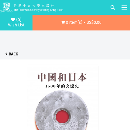
(0)
0 item(s) - US$0.00
Wish List
BACK