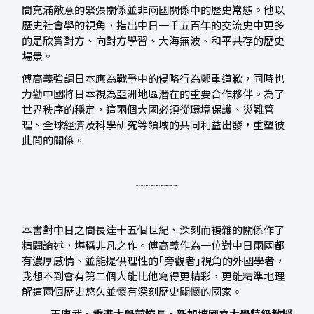
間充滿敵意的緊張關係並非兩國關係中的歷史常態。他以
歷史社會學的視角，指出中日一千五百年的交流史中更多
的是欣賞對方、向對方學習、大海無波、和平共存的歷史
場景。
傅高義強調日本應為戰爭中的侵略行為鄭重道歉，同時也
力勸中國將日本視為亞洲地區潛在的重要合作夥伴。為了
世界秩序的穩定，這兩個大國必須從環境保護、災難管
理、全球經濟及科學研究等領域的共同利益出發，重塑彼
此間的關係。
~~~~~~~~~
本書對中日之間長達十五個世紀、深刻而複雜的關係作了
精闢論述，堪稱非凡之作。傅高義作為一位對中日兩國都
有濃厚感情、並能提供理性的｢旁觀者｣視角的外國學者，
我想不到會有第二個人能比他寫得更精彩，更能精準地理
解這兩個歷史悠久並懷有深刻歷史關懷的國家。