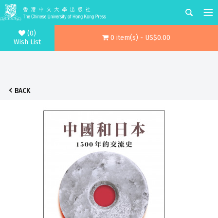
(0)
0 item(s) - US$0.00
Wish List
BACK