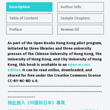
Description
Author Info.
Table of Content
Sample Chapters
Preface
Reviews (0)
As part of the Open Books Hong Kong pilot program,
initiated by three libraries and three university
presses of The Chinese University of Hong Kong, The
University of Hong Kong, and City University of Hong
Kong, this book is available in an
open access
edition
. It can be read online, downloaded, and
shared for free under the Creative Commons license
CC-BY-NC-ND 4.0.
------------------------------------------------------
-------------------------------------------------------
----------------
按此進入《中國和日本》專頁