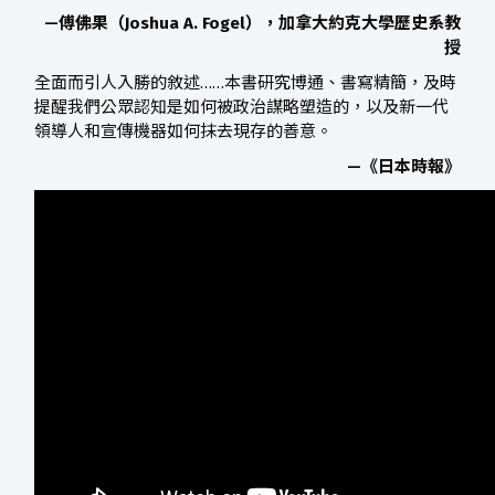
—傅佛果（Joshua A. Fogel），加拿大約克大學歷史系教
授
全面而引人入勝的敘述……本書研究博通、書寫精簡，及時
提醒我們公眾認知是如何被政治謀略塑造的，以及新一代
領導人和宣傳機器如何抹去現存的善意。
—《日本時報》