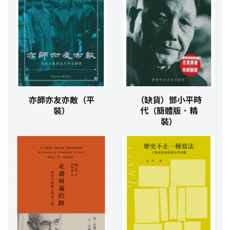
亦師亦友亦敵（平
（缺貨）鄧小平時
裝）
代（簡體版．精
裝）