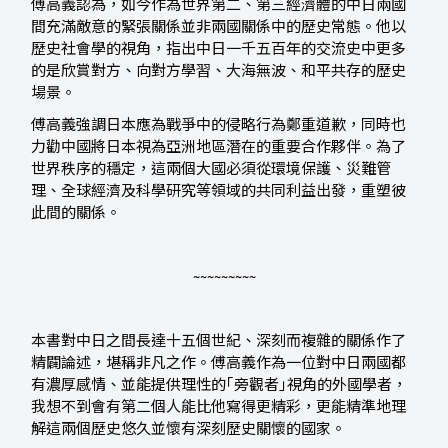
傅高義認為，如今作為世界第二、第三經濟體的中日兩國
間充滿敵意的緊張關係並非兩國關係中的歷史常態。他以
歷史社會學的視角，指出中日一千五百年的交流史中更多
的是欣賞對方、向對方學習、大海無波、和平共存的歷史
場景。
傅高義強調日本應為戰爭中的侵略行為鄭重道歉，同時也
力勸中國將日本視為亞洲地區潛在的重要合作夥伴。為了
世界秩序的穩定，這兩個大國必須從環境保護、災難管
理、全球經濟及科學研究等領域的共同利益出發，重塑彼
此間的關係。
~~~~~~~~~
本書對中日之間長達十五個世紀、深刻而複雜的關係作了
精闢論述，堪稱非凡之作。傅高義作為一位對中日兩國都
有濃厚感情、並能提供理性的｢旁觀者｣視角的外國學者，
我想不到會有第二個人能比他寫得更精彩，更能精準地理
解這兩個歷史悠久並懷有深刻歷史關懷的國家。