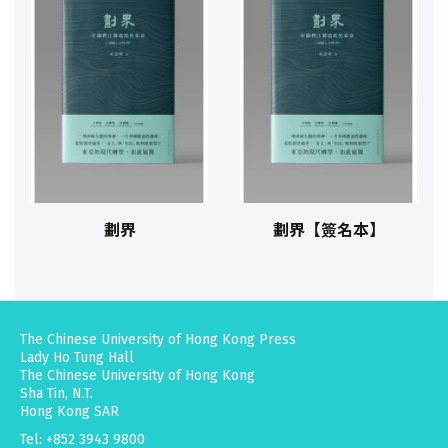
劃界
劃界【簽名本】
The Chinese University of Hong Kong Press
Lady Ho Tung Hall
The Chinese University of Hong Kong
Sha Tin, N.T.
Hong Kong SAR
Tel: +852 3943 9800