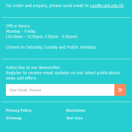
For order and enquiry, please send email to
cup@cuhk.edu.hk
Office Hours:
Monday - Friday
(10:30am - 12:30pm; 2:30pm - 5:30pm)
Closed on Saturday, Sunday and Public Holidays
Subscribe to our Newsletter.
Register to receive email updates on our latest publications,
news and offers.
Privacy Policy
Disclaimer
Sitemap
Text Size