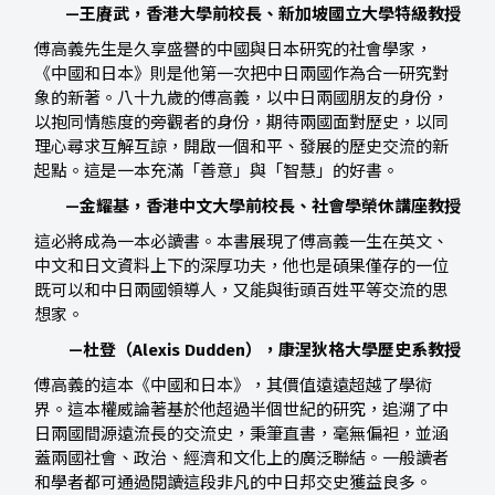
—王賡武，香港大學前校長、新加坡國立大學特級教授
傅高義先生是久享盛譽的中國與日本研究的社會學家，
《中國和日本》則是他第一次把中日兩國作為合一研究對
象的新著。八十九歲的傅高義，以中日兩國朋友的身份，
以抱同情態度的旁觀者的身份，期待兩國面對歷史，以同
理心尋求互解互諒，開啟一個和平、發展的歷史交流的新
起點。這是一本充滿「善意」與「智慧」的好書。
—金耀基，香港中文大學前校長、社會學榮休講座教授
這必將成為一本必讀書。本書展現了傅高義一生在英文、
中文和日文資料上下的深厚功夫，他也是碩果僅存的一位
既可以和中日兩國領導人，又能與街頭百姓平等交流的思
想家。
—杜登（Alexis Dudden），康涅狄格大學歷史系教授
傅高義的這本《中國和日本》，其價值遠遠超越了學術
界。這本權威論著基於他超過半個世紀的研究，追溯了中
日兩國間源遠流長的交流史，秉筆直書，毫無偏袒，並涵
蓋兩國社會、政治、經濟和文化上的廣泛聯結。一般讀者
和學者都可通過閱讀這段非凡的中日邦交史獲益良多。