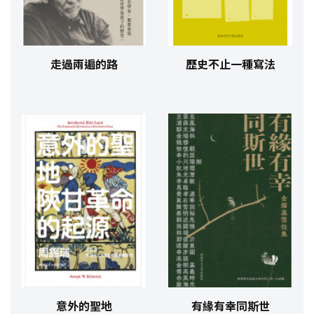
走過兩遍的路
歷史不止一種寫法
意外的聖地
有緣有幸同斯世