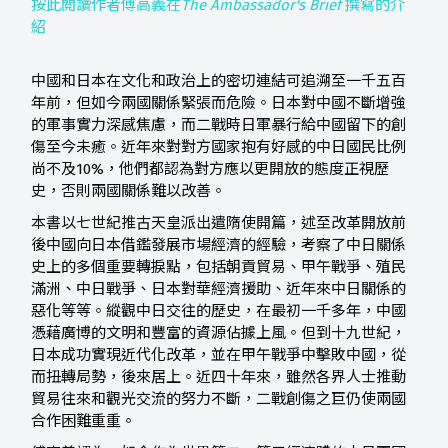
按此閲讀作者傅高義在
The Ambassador's Brief
撰寫的介
紹
中國和日本在文化和政治上的密切連結可追溯至一千五百
年前，但如今兩國關係緊張而危險。日本對中國不斷增強
的軍事實力深感焦慮，而二戰時日軍暴行給中國留下的創
傷至今未癒。近年來對對方國家抱有好感的中日國民比例
尚不及10%，他們都認為對方應以更開放的態度正視歷
史，否則兩國關係難以改善。
本書以七世紀推古天皇派出遣隋使開篇，述至改革開放前
後中國向日本借鑑發展市場經濟的經驗，考察了中日關係
史上的多個重要轉捩點，包括朝貢貿易、甲午戰爭、殖民
滿洲、中日戰爭、日本對華經濟援助、近年來中日關係的
惡化等等。縱觀中日交往的歷史，在最初一千多年，中國
憑藉廣博的文明和豐富的資源佔據上風。但到十九世紀，
日本成功實現近代化改革，並在甲午戰爭中擊敗中國，從
而扭轉局勢，後來居上。近四十年來，雖然各界人士推動
貿易往來和觀光交流的努力不斷，二戰創傷之巨仍使兩國
合作困難重重。