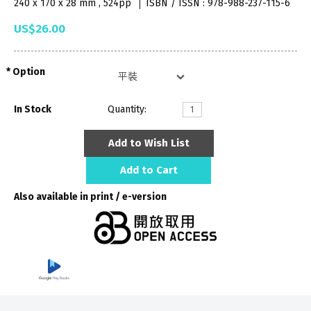
240 x 170 x 28 mm , 524pp
ISBN / ISSN : 978-988-237-115-6
US$26.00
Option
In Stock
Quantity:
Add to Wish List
Add to Cart
Also available in print / e-version