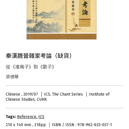
秦漢魏晉雜家考論（缺貨）
從《淮南子》到《劉子》
梁德華
Chinese , 2019/07
ICS, The Chant Series
Institute of
Chinese Studies, CUHK
Tags:
Reference
,
ICS
210 x 140 mm , 218pp
ISBN / ISSN : 978-962-633-037-1