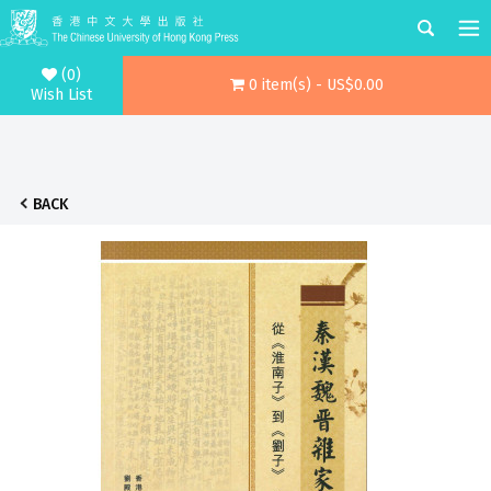
(0)
0 item(s) - US$0.00
Wish List
BACK