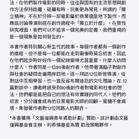
法，在他們製作電影的同時，往往與固有的主流思想與創
作方法保持距離，砥礪有時，抗衡更為常見。所謂的「獨
立精神」不在於分辨一部電影屬於商業還是地下製作，而
應該討論導演到底在創作過程中「獨立於什麼」。在質性
研究裡面，我們可以不追求一個完美的定義，我們重視的
是一個現象是如何發生的。
本書作者特別關心新生代的故事。每個作者都有一個創作
的進程，但不是每一位都能在走到最後時莫忘初衷，因此
在他們起步時好好作一個紀錄變得尤其重要。什麼人訪問
什麼人，作者同是一位80後創作者，他帶著滿腦子對創作
與社會的疑問走遍兩岸四地，逐一拜訪12位新晉導演，從
對話中互相學習，也一直反省布爾迪厄的文化理論。在 12
篇對談中，讀者將感受到80後創作者對電影和社會的想
法，他們都是能把自己的想法有效實踐的同代人。他們的
初衷，分分鐘會成為他日某電影大師的回顧。蜜糖不會腐
壞，象徵著作者對12位同路人的期許。
*本書獲得「文藝復興青年資助計劃」贊助。該計劃由文藝
復興基金會主辦，利希慎基金為贊 助及策略夥伴。