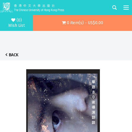
(0)
0 item(s) - US$0.00
Wish List
BACK