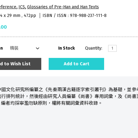
eference
,
ICS
,
Glossaries of Pre-Han and Han Texts
84 x 29 mm , 472pp
ISBN / ISSN : 978-988-237-111-8
.00
on
In Stock
Quantity:
d to Wish List
Add to Cart
中國文化研究所編纂之《先秦兩漢古籍逐字索引叢刊》為基礎，並參
進行排列統計，然後經由研究人員編纂《尚書》專用詞彙，及《尚書
，編者均採寧濫勿缺原則，權將有關詞彙資料收錄。