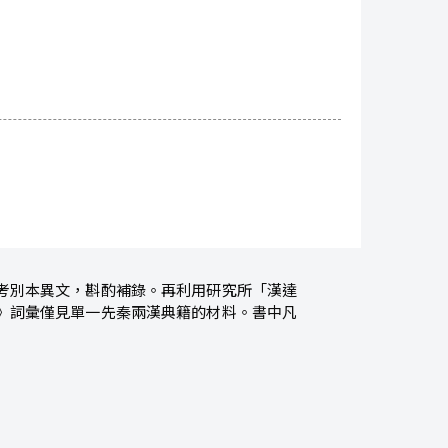
考別本異文，斟酌補錄。再利用研究所「漢達
》詞彙僅見單一先秦兩漢典籍的材料。書中凡