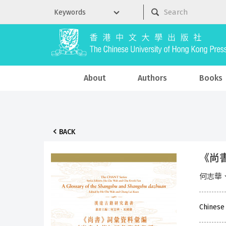
About
Authors
Books
BACK
《尚
何志華
Chinese