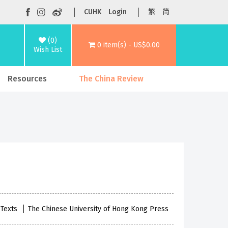
CUHK
Login
繁
简
(0)
0 item(s) - US$0.00
Wish List
Resources
The China Review
 Texts
The Chinese University of Hong Kong Press