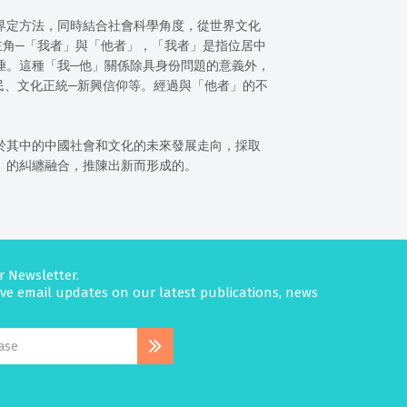
界定方法，同時結合社會科學角度，從世界文化
主角─「我者」與「他者」，「我者」是指位居中
陲。這種「我─他」關係除具身份問題的意義外，
民、文化正統─新興信仰等。經過與「他者」的不
於其中的中國社會和文化的未來發展走向，採取
」的糾纏融合，推陳出新而形成的。
r Newsletter.
eive email updates on our latest publications, news