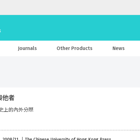
Journals
Other Products
News
與他者
史上的內外分際
 , 2008/11
The Chinese University of Hong Kong Press