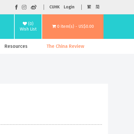
CUHK
Login
繁
简
(0)
0 item(s) - US$0.00
Wish List
Resources
The China Review