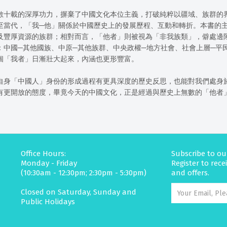
數十載的深厚功力，摒棄了中國文化本位主義，打破純粹以疆域、族群的
至當代，「我─他」關係於中國歷史上的發展歷程、互動和轉折。本書的
及豐厚資源的族群；相對而言，「他者」則被視為「非我族類」，僻處邊
：中國─其他國族、中原─其他族群、中央政權─地方社會、社會上層─平
個「我者」日漸壯大起來，內涵也更形豐富。
自身「中國人」身份的形成過程有更具深度的歷史反思，也能對我們處身
有更開放的態度，畢竟今天的中國文化，正是經過與歷史上無數的「他者
Office Hours:
Subscribe to ou
Monday - Friday
Register to rec
(10:30am - 12:30pm; 2:30pm - 5:30pm)
and offers.
Closed on Saturday, Sunday and
Public Holidays