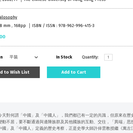
hilosophy
48 mm , 168pp
ISBN / ISSN : 978-962-996-415-3
.00
on
In Stock
Quantity:
d to Wish List
Add to Cart
今天對何謂「中國」及「中國人」，我們都已有一定的共識，但原來在歷
變動不居，要不斷通過與邊陲族群及其他國族的互動、交往，「異端」思
中國」及「中國人」定義的歷史考察，正是史學大師許倬雲教授繼《萬古