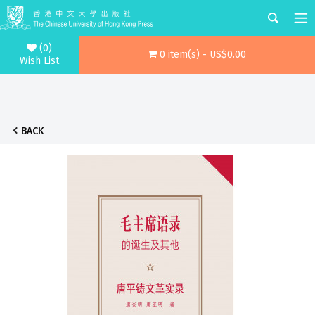
(0)
0 item(s) - US$0.00
Wish List
BACK