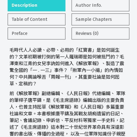
Description
Author Info.
Table of Content
Sample Chapters
Preface
Reviews (0)
毛時代人人必讀、必帶、必用的「紅寶書」是如何誕生
的？文革初期被打倒的第一人羅瑞卿是如何被批鬥的？毛
澤東和江青的女兒李訥如何進入《解放軍報》、製造了震
驚全國的「一 . 一三」事件？「揪軍內一小撮」的內情如
何？中共輿論喉舌「兩報一刊」，其重要社論是如何起
草、定稿的？
前《解放軍報》副總編輯、《人民日報》代總編輯、 軍隊
的筆桿子唐平鑄，是《毛主席語錄》編輯出版的主要負責
人，也曾主持起草《解放軍報》和《人民日報》多篇重要
社論和文章。本書根據唐平鑄及其戰友胡痴遺留的日記、
筆記、會議記錄、申訴信、平反材料等獨家一手史料，記
述了《毛主席語錄》這本對二十世紀世界革命具有深遠影
響的書出版、傳播的全過程， 以及一位軍隊知識份子親歷