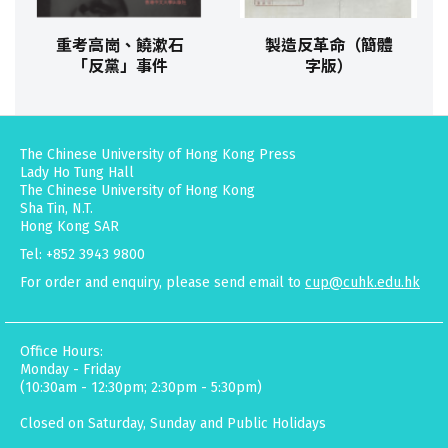
重考高崗、饒漱石
製造反革命（簡體
「反黨」事件
字版）
The Chinese University of Hong Kong Press
Lady Ho Tung Hall
The Chinese University of Hong Kong
Sha Tin, N.T.
Hong Kong SAR
Tel: +852 3943 9800
For order and enquiry, please send email to
cup@cuhk.edu.hk
Office Hours:
Monday - Friday
(10:30am - 12:30pm; 2:30pm - 5:30pm)
Closed on Saturday, Sunday and Public Holidays