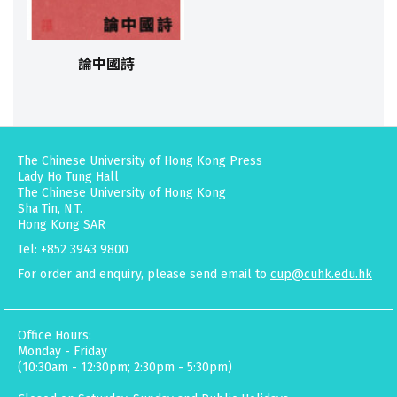
論中國詩
The Chinese University of Hong Kong Press
Lady Ho Tung Hall
The Chinese University of Hong Kong
Sha Tin, N.T.
Hong Kong SAR
Tel: +852 3943 9800
For order and enquiry, please send email to
cup@cuhk.edu.hk
Office Hours:
Monday - Friday
(10:30am - 12:30pm; 2:30pm - 5:30pm)