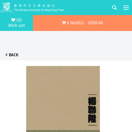
(0)
0 item(s) - US$0.00
Wish List
BACK