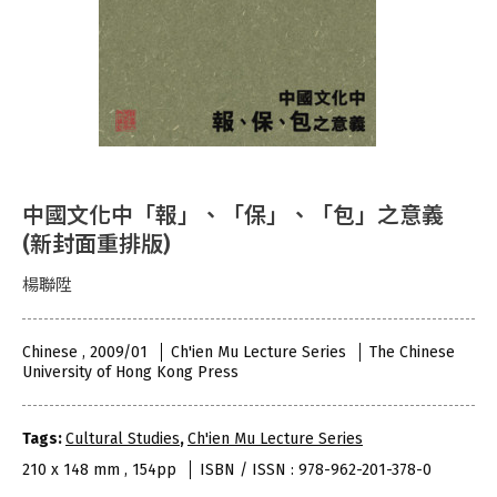
中國文化中「報」、「保」、「包」之意義
(新封面重排版)
楊聯陞
Chinese , 2009/01
Ch'ien Mu Lecture Series
The Chinese
University of Hong Kong Press
Tags:
Cultural Studies
,
Ch'ien Mu Lecture Series
210 x 148 mm , 154pp
ISBN / ISSN : 978-962-201-378-0