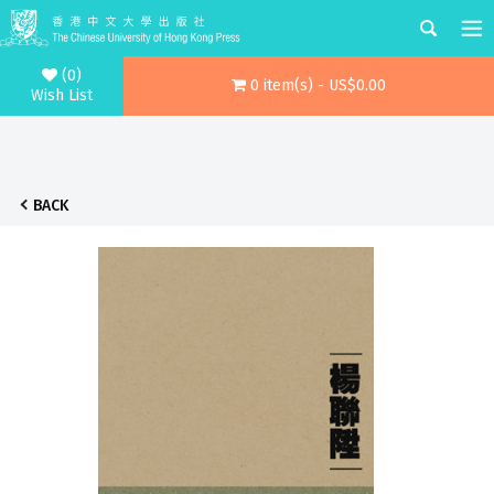
(0)
0 item(s) - US$0.00
Wish List
BACK