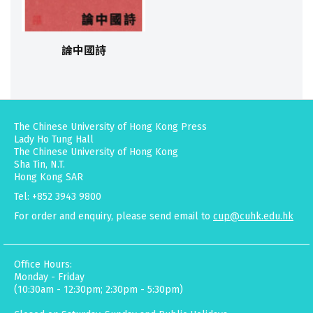
論中國詩
The Chinese University of Hong Kong Press
Lady Ho Tung Hall
The Chinese University of Hong Kong
Sha Tin, N.T.
Hong Kong SAR
Tel: +852 3943 9800
For order and enquiry, please send email to
cup@cuhk.edu.hk
Office Hours:
Monday - Friday
(10:30am - 12:30pm; 2:30pm - 5:30pm)