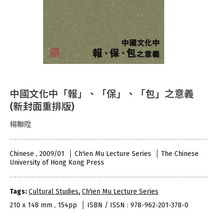
中國文化中「報」、「保」、「包」之意義
(新封面重排版)
楊聯陞
Chinese , 2009/01
Ch'ien Mu Lecture Series
The Chinese
University of Hong Kong Press
Tags:
Cultural Studies
,
Ch'ien Mu Lecture Series
210 x 148 mm , 154pp
ISBN / ISSN : 978-962-201-378-0