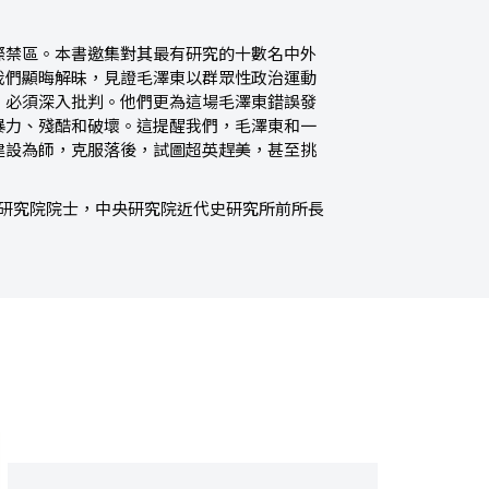
際禁區。本書邀集對其最有研究的十數名中外
我們顯晦解昧，見證毛澤東以群眾性政治運動
，必須深入批判。他們更為這場毛澤東錯誤發
暴力、殘酷和破壞。這提醒我們，毛澤東和一
建設為師，克服落後，試圖超英趕美，甚至挑
研究院院士，中央研究院近代史研究所前所長