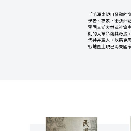
「毛澤東親自發動的
學者、專家，衝決網
鞏固其斯大林式社會
動的大革命溯其源流
代共產黨人，以馬克
戰地圖上現已消失國