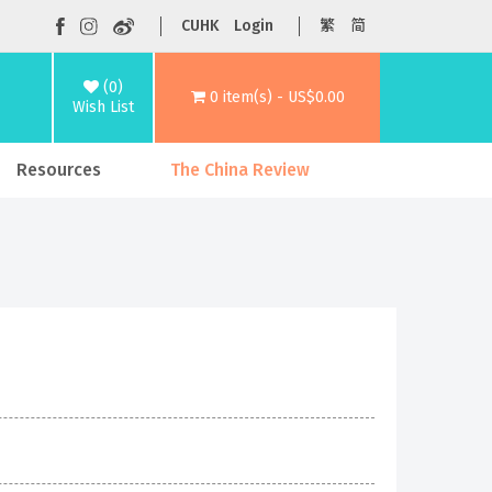
CUHK
Login
繁
简
(0)
0 item(s) - US$0.00
Wish List
Resources
The China Review