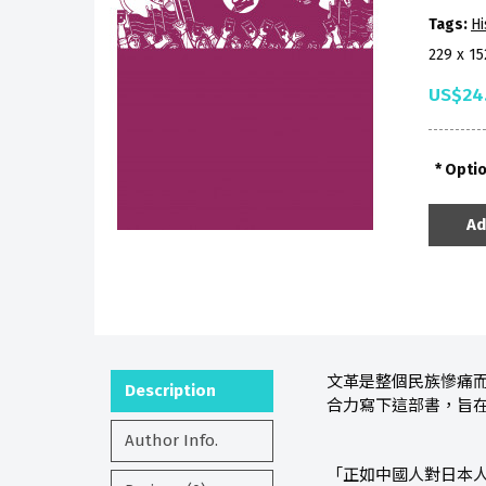
Tags:
Hi
229 x 1
US$24
Opti
Ad
文革是整個民族慘痛
Description
合力寫下這部書，旨
Author Info.
「正如中國人對日本人