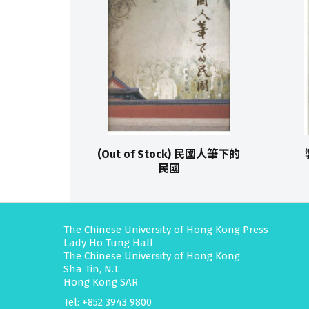
(Out of Stock) 民國人筆下的
民國
The Chinese University of Hong Kong Press
Lady Ho Tung Hall
The Chinese University of Hong Kong
Sha Tin, N.T.
Hong Kong SAR
Tel: +852 3943 9800