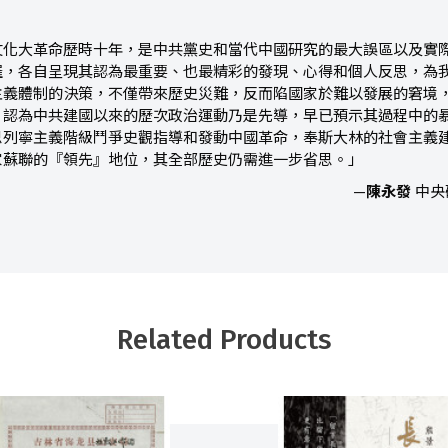
文化大革命歷時十年，是中共黨史和當代中國研究的最大誤區以及實
羅，各自呈現其認為最重要、也最精彩的發現、心得和個人反思，為
主義體制的決策，不僅帶來歷史災難，反而陷國家於難以發展的窘境
，認為中共建國以來的歷次政治運動乃是先導，早已預示其過程中的
思列寧主義階級鬥爭史觀指導和發動中國革命，奉斯大林的社會主義
家蘇聯的『領先』地位，其全部歷史仍需進一步省思。」
—
陳永發
中央
Related Products