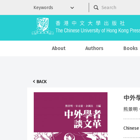
About
Authors
Books
BACK
中外
熊景明
Chinese