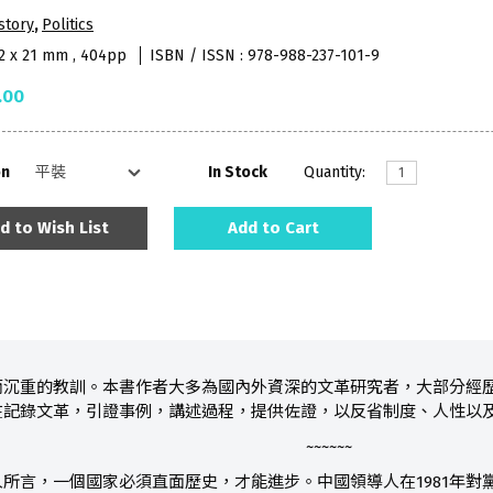
story
,
Politics
52 x 21 mm , 404pp
ISBN / ISSN : 978-988-237-101-9
.00
on
In Stock
Quantity:
d to Wish List
Add to Cart
而沉重的教訓。本書作者大多為國內外資深的文革研究者，大部分經
在記錄文革，引證事例，講述過程，提供佐證，以反省制度、人性以
~~~~~~
所言，一個國家必須直面歷史，才能進步。中國領導人在1981年對