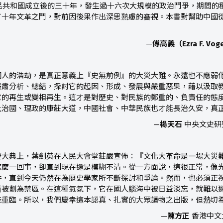
人民共和國成立後的三十年，發生過十六次大規模的政治鬥爭，期間
了十年文革之鬥，對前因後果作出深思熟慮的審視。本書對幫助中國
—
傅高義（
Ezra F. Vog
國人的浩劫，是真正意義上『史無前例』的大災大難。永遠也不應弱
嚴肅分析、總結，探討它的起因、形成、發展與嚴重惡果，藉以汲取
它的再生或變相再生。這才是對歷史、對民族的鄭重的、負責任的態
上治國、理政的康莊大道，中國社會、中華民族也才能長治久安，真
—
楊天石
中央文史研
慶大典上，葉劍英在人民大會堂莊嚴宣佈：『文化大革命是一場大災
怎麼一回事，卻直到現在還是模糊不清。從一方面說，這很正常，像
件，直到今天仍然在為歷史學家所不斷探討和爭論。然而，也必須正
漸被劃為禁區。在這種氣氛下，它在國人腦海中被日益淡忘，就難以
能重臨。所以，我們慶幸這本認真、扎實的大眾讀物之出版，但熱切
—
陳方正
香港中文