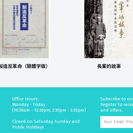
製造反革命（簡體字版）
長輩的故事
Office Hours:
Subscribe to ou
Monday - Friday
Register to rec
(10:30am - 12:30pm; 2:30pm - 5:30pm)
and offers.
Closed on Saturday, Sunday and
Public Holidays