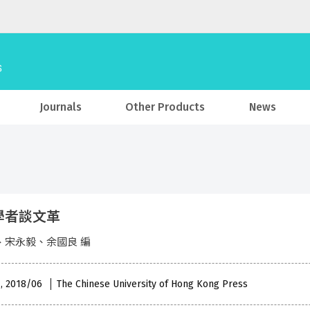
Journals
Other Products
News
學者談文革
、宋永毅、余國良 編
 , 2018/06
The Chinese University of Hong Kong Press