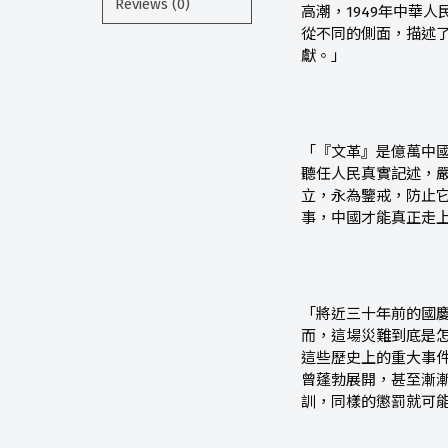
Reviews (0)
高潮，1949年中華
從不同的側面，描述
獻。」
「『文革』是億萬中
聽任人民真實記述，
立，永為鑒戒，防止
事，中國才能真正走
「將近三十年前的國
而，這場災難到底是
這些歷史上的重大事
曾蓬勃展開，甚至漸
訓，同樣的懲罰就可