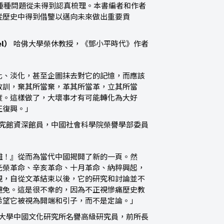
的種種問題從未得到認真梳理。本書編者和作者
從歷史中得到借鑒以邁向未來做出重要貢
el
）
哈佛大學榮休教授，《鄧小平時代》作者
化、淡化，甚至企圖抹去對它的記憶，而應該
教訓，棄其所當棄，革其所當革，立其所當
度。這樣做了，大壞事才有可能轉化為大好
正復興。」
究館資深館員，中國社會科學院榮譽學部委員
難！』從而為當代中國揭開了新的一頁。然
光榮革命、辛亥革命、十月革命、納粹興起，
視，自從文革結束以後，它的研究和討論並不
避免。這是很不幸的，因為不正視慘痛歷史教
希望它被視為開端和引子，而不是定論。」
大學中國文化研究所名譽高級研究員，前所長