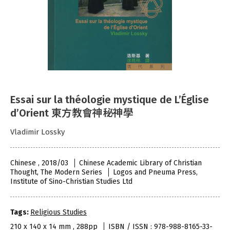
Essai sur la théologie mystique de L’Église
d’Orient 東方教會神秘神學
Vladimir Lossky
Chinese , 2018/03
Chinese Academic Library of Christian
Thought, The Modern Series
Logos and Pneuma Press,
Institute of Sino-Christian Studies Ltd
Tags:
Religious Studies
210 x 140 x 14 mm , 288pp
ISBN / ISSN : 978-988-8165-33-