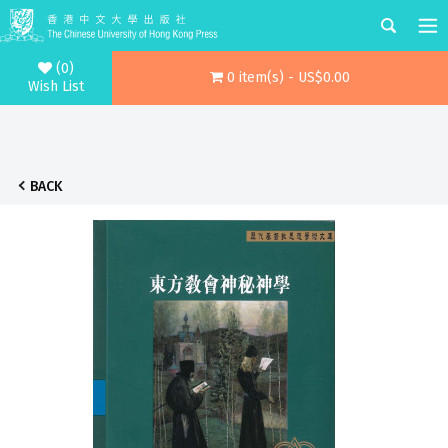
(0)
0 item(s) - US$0.00
Wish List
BACK