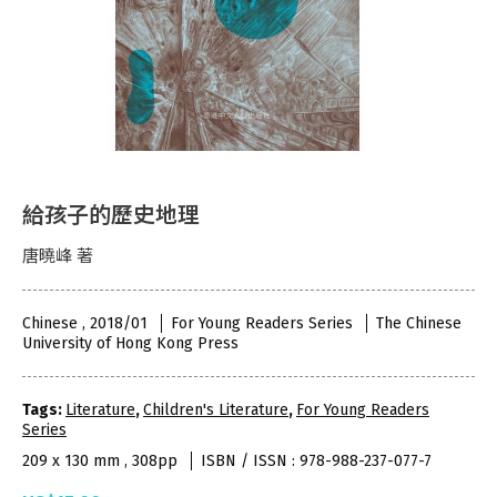
給孩子的歷史地理
唐曉峰 著
Chinese , 2018/01
For Young Readers Series
The Chinese
University of Hong Kong Press
Tags:
Literature
,
Children's Literature
,
For Young Readers
Series
209 x 130 mm , 308pp
ISBN / ISSN : 978-988-237-077-7