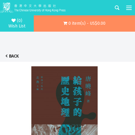
(0)
0 item(s) - US$0.00
Wish List
BACK