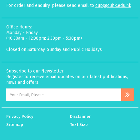
For order and enquiry, please send email to
cup@cuhk.edu.hk
Office Hours:
Monday - Friday
(10:30am - 12:30pm; 2:30pm - 5:30pm)
Closed on Saturday, Sunday and Public Holidays
Subscribe to our Newsletter.
Register to receive email updates on our latest publications,
news and offers.
Privacy Policy
Disclaimer
Sitemap
Text Size