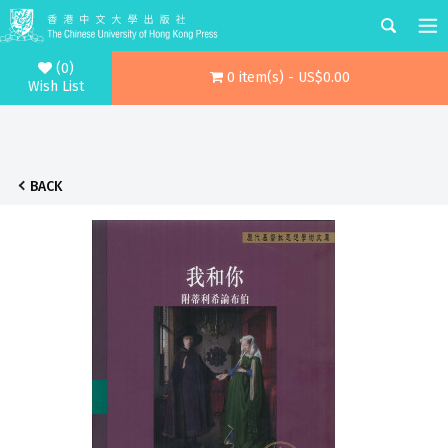
(0)
0 item(s) - US$0.00
Wish List
BACK