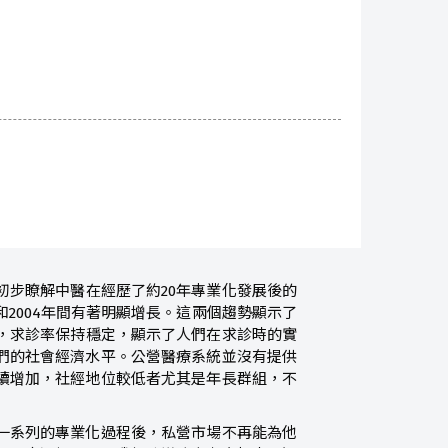
以初步瞭解中醫在經歷了約20年專業化發展後的
3和2004年間有著明顯增長。這兩個趨勢顯示了
近，求診率保持穩定，顯示了人們在求診時的實
們的社會經濟水平。公營醫療系統並沒有提供
續增加，社經地位較低者尤其是年長群組，不
一系列的專業化過程後，私營市場不再能為他