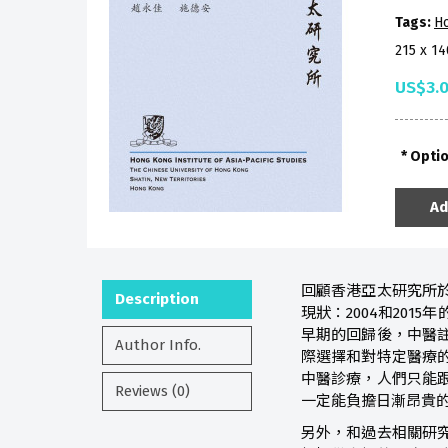
Tags:
H
215 x 1
US$3.
Opti
Ad
回顧香港亞太研究所於
Description
現狀：2004和201
早期的回歸後，中醫註
Author Info.
際選擇和對特定醫療
中醫診療，人們只能
Reviews (0)
一定能負擔日漸昂貴
另外，和過去相關研