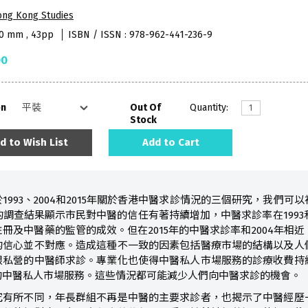
ong Kong Studies
40 mm , 43pp
ISBN / ISSN : 978-962-441-236-9
00
on
Out Of
Quantity:
Stock
d to Wish List
Add to Cart
1993、2004和2015年關於香港中醫求診情況的三個研究，我們可
5年的調查結果顯示市民對中醫的信任有著持續增加，中醫求診率在199
冊及中醫藥的監管的成效。但在2015年的中醫求診率和2004年相
的信心並不對應。造成這種不一致的因素包括醫療市場的結構以及人
跟私營的中醫師求診。專業化也使得中醫私人市場服務的診療收費持
的中醫私人市場服務。這些情況都可能減少人們向中醫求診的機會。
究有所不同，年長群組不再是中醫的主要求診者，也揭示了中醫經歷