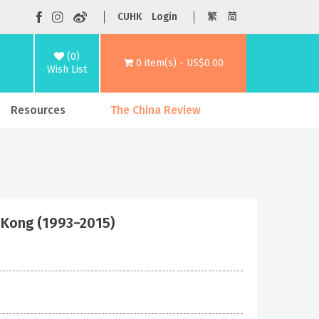
CUHK
Login
繁
简
(0)
0 item(s) - US$0.00
Wish List
Resources
The China Review
g Kong (1993−2015)