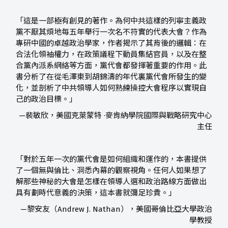
「這是一部極有創見的著作。為何中共這樣的列寧主義政
黨不厭其煩地每五年舉行一次名不符實的代表大會？作為
專研中國的卓越政治學家，作者揭示了其背後的邏輯：在
合法化領袖權力，在政策議程下動員集結官員，以及在整
合黨內派系網絡等方面，黨代會都發揮著重要的作用。此
書分析了在從毛澤東到胡錦濤的年代裏黨代會所發生的變
化，並剖析了中共領導人如何熟練操控大會程序以實現自
己的政治目標。」
—裴敏欣，美國克萊蒙特 ·麥肯納學院國際與戰略研究中心
主任
「對於五年一次的黨代會是如何組織和運作的，本書提供
了一個無與倫比、洞悉內幕的觀察視角。任何人如果想了
解那些神秘的大會是怎樣在領導人選和政治路線方面做出
具有劃時代意義的決策，這本書就彌足珍貴。」
—黎安友（Andrew J. Nathan），美國哥倫比亞大學政治
學教授