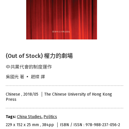
(Out of Stock) 權力的劇場
中共黨代會的制度運作
吳國光 著 ▪ 趙燦 譯
Chinese , 2018/05
The Chinese University of Hong Kong
Press
Tags:
China Studies
,
Politics
229 x 152 x 25 mm , 384pp
ISBN / ISSN : 978-988-237-056-2