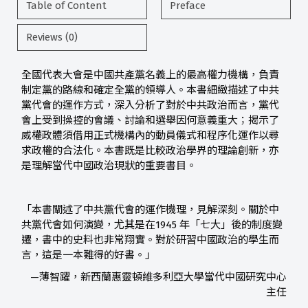
Table of Content
Preface
Reviews (0)
全國代表大會是中國共產黨名義上的最高權力機構，負責
制定黨的路線和確定全黨的領導人。本書細緻描述了中共
黨代會的運作方式，深入分析了對於中共政治而言，黨代
會上受到操控的會議、討論和選舉因何意義重大；揭示了
威權政體須借用正式機構內的動員儀式和程序化運作以尋
求政權的合法化。本書既是比較政治學界的理論創新，亦
是理解當代中國政治現狀的重要書目。
「本書闡述了中共黨代會的運作機理，見解深刻。關於中
共黨代會如何演變，尤其是在1945 年「七大」後的制度變
遷，書中的史料也非常翔實。對於研習中國政治的學生而
言，這是一本難得的好書。」
—薄智躍，新西蘭惠靈頓維多利亞大學當代中國研究中心
主任