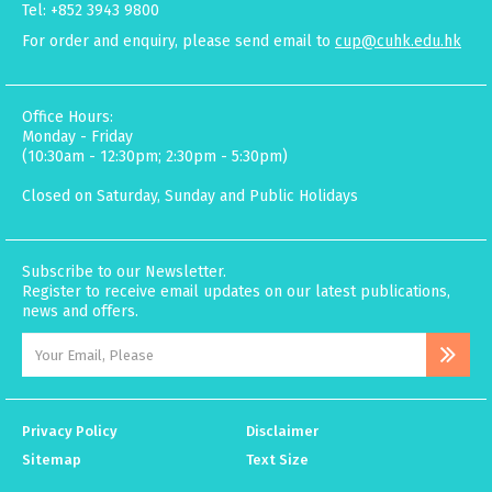
Tel: +852 3943 9800
For order and enquiry, please send email to
cup@cuhk.edu.hk
Office Hours:
Monday - Friday
(10:30am - 12:30pm; 2:30pm - 5:30pm)
Closed on Saturday, Sunday and Public Holidays
Subscribe to our Newsletter.
Register to receive email updates on our latest publications,
news and offers.
Privacy Policy
Disclaimer
Sitemap
Text Size