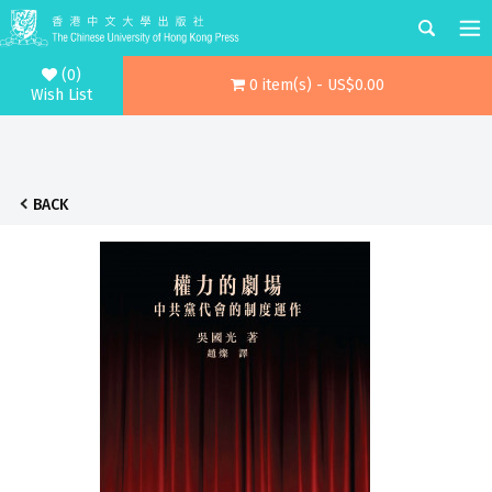
(0)
0 item(s) - US$0.00
Wish List
BACK